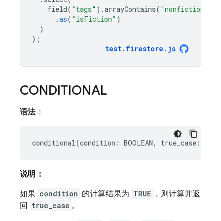
field
(
"tags"
).
arrayContains
(
"nonfiction"
).
n
.
as
(
"isFiction"
)
)
);
test
.
firestore
.
js
CONDITIONAL
语法
：
说明：
如果
condition
的计算结果为
TRUE
，则计算并返
回
true_case
。