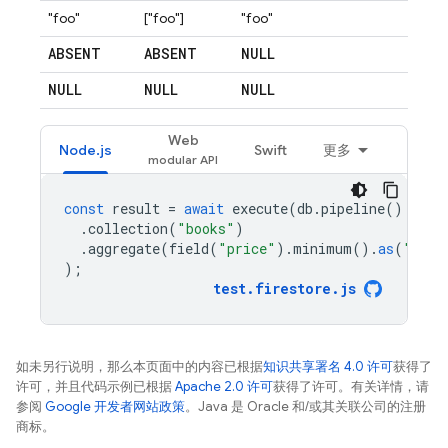
"foo"
["foo"]
"foo"
ABSENT
ABSENT
NULL
NULL
NULL
NULL
Web
Node.js
Swift
更多
const
result
=
await
execute
(
db
.
pipeline
()
.
collection
(
"books"
)
.
aggregate
(
field
(
"price"
).
minimum
().
as
(
"mini
);
test
.
firestore
.
js
如未另行说明，那么本页面中的内容已根据
知识共享署名 4.0 许可
获得了
许可，并且代码示例已根据
Apache 2.0 许可
获得了许可。有关详情，请
参阅
Google 开发者网站政策
。Java 是 Oracle 和/或其关联公司的注册
商标。