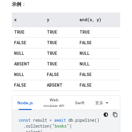
示例
：
x
y
and(
x
,
y)
TRUE
TRUE
TRUE
FALSE
TRUE
FALSE
NULL
TRUE
NULL
ABSENT
TRUE
NULL
NULL
FALSE
FALSE
FALSE
ABSENT
FALSE
Web
Node.js
Swift
更多
const
result
=
await
db
.
pipeline
()
.
collection
(
"books"
)
.
select
(