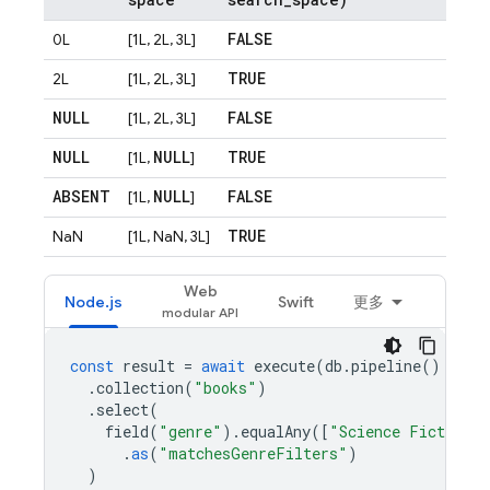
FALSE
0L
[1L, 2L, 3L]
TRUE
2L
[1L, 2L, 3L]
NULL
FALSE
[1L, 2L, 3L]
NULL
NULL
TRUE
[1L,
]
ABSENT
NULL
FALSE
[1L,
]
TRUE
NaN
[1L, NaN, 3L]
Web
Node.js
Swift
更多
const
result
=
await
execute
(
db
.
pipeline
()
.
collection
(
"books"
)
.
select
(
field
(
"genre"
).
equalAny
([
"Science Fiction"
,
.
as
(
"matchesGenreFilters"
)
)