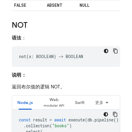
FALSE
ABSENT
NULL
NOT
语法
：
说明：
返回布尔值的逻辑 NOT。
Web
Node.js
Swift
更多
const
result
=
await
execute
(
db
.
pipeline
()
.
collection
(
"books"
)
.
select
(