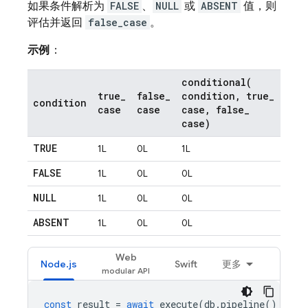
如果条件解析为
FALSE
、
NULL
或
ABSENT
值，则
评估并返回
false_case
。
示例
：
conditional(
true
_
false
_
condition
,
true
_
condition
case
case
case
,
false
_
case)
TRUE
1L
0L
1L
FALSE
1L
0L
0L
NULL
1L
0L
0L
ABSENT
1L
0L
0L
Web
Node.js
Swift
更多
const
result
=
await
execute
(
db
.
pipeline
()