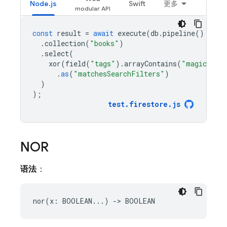
Node.js
Swift
更多
const
result
=
await
execute
(
db
.
pipeline
()
.
collection
(
"books"
)
.
select
(
xor
(
field
(
"tags"
).
arrayContains
(
"magic"
),
.
as
(
"matchesSearchFilters"
)
)
);
test
.
firestore
.
js
NOR
语法
：