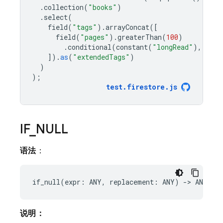
.
collection
(
"books"
)
.
select
(
field
(
"tags"
).
arrayConcat
([
field
(
"pages"
).
greaterThan
(
100
)
.
conditional
(
constant
(
"longRead"
),
cons
]).
as
(
"extendedTags"
)
)
);
test
.
firestore
.
js
IF
_
NULL
语法
：
说明：