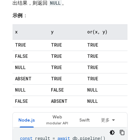
出结果，则返回
NULL
。
示例
：
x
y
or(
x
,
y)
TRUE
TRUE
TRUE
FALSE
TRUE
TRUE
NULL
TRUE
TRUE
ABSENT
TRUE
TRUE
NULL
FALSE
NULL
FALSE
ABSENT
NULL
Web
Node.js
Swift
更多
const
result
=
await
db
.
pipeline
()