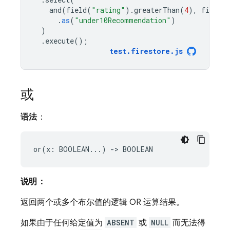
and
(
field
(
"rating"
).
greaterThan
(
4
),
field
(
.
as
(
"under10Recommendation"
)
)
.
execute
();
test
.
firestore
.
js
或
语法
：
说明：
返回两个或多个布尔值的逻辑 OR 运算结果。
如果由于任何给定值为
ABSENT
或
NULL
而无法得