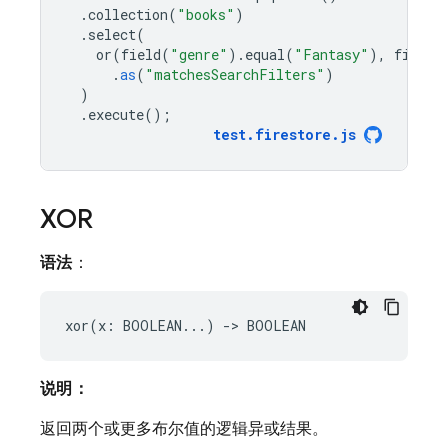
.
collection
(
"books"
)
.
select
(
or
(
field
(
"genre"
).
equal
(
"Fantasy"
),
field
(
.
as
(
"matchesSearchFilters"
)
)
.
execute
();
test
.
firestore
.
js
XOR
语法
：
说明：
返回两个或更多布尔值的逻辑异或结果。