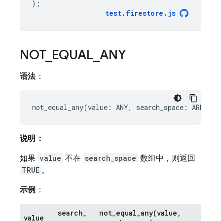
);
test
.
firestore
.
js
NOT
_
EQUAL
_
ANY
语法
：
说明：
如果
value
不在
search_space
数组中，则返回
TRUE
。
示例
：
search
_
not_equal_any(
value
,
value