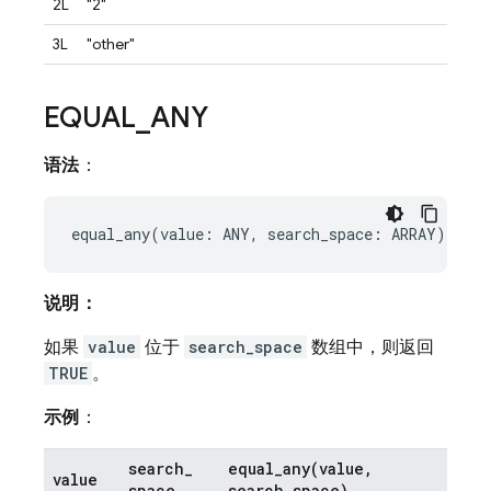
2L
"2"
3L
"other"
EQUAL
_
ANY
语法
：
说明：
如果
value
位于
search_space
数组中，则返回
TRUE
。
示例
：
search
_
equal_any(
value
,
value
space
search
_
space)