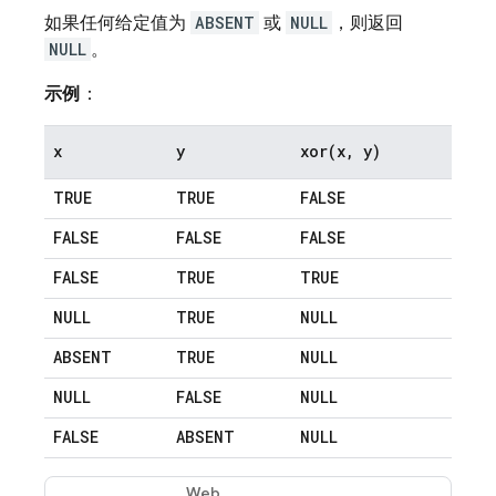
如果任何给定值为
ABSENT
或
NULL
，则返回
NULL
。
示例
：
x
y
xor(
x
,
y)
TRUE
TRUE
FALSE
FALSE
FALSE
FALSE
FALSE
TRUE
TRUE
NULL
TRUE
NULL
ABSENT
TRUE
NULL
NULL
FALSE
NULL
FALSE
ABSENT
NULL
Web