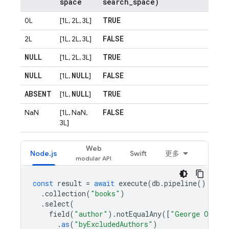
space
search
_
space)
TRUE
0L
[1L, 2L, 3L]
FALSE
2L
[1L, 2L, 3L]
NULL
TRUE
[1L, 2L, 3L]
NULL
NULL
FALSE
[1L,
]
ABSENT
NULL
TRUE
[1L,
]
FALSE
NaN
[1L, NaN,
3L]
Web
Node.js
Swift
更多
const
result
=
await
execute
(
db
.
pipeline
()
.
collection
(
"books"
)
.
select
(
field
(
"author"
).
notEqualAny
([
"George Orwel
.
as
(
"byExcludedAuthors"
)