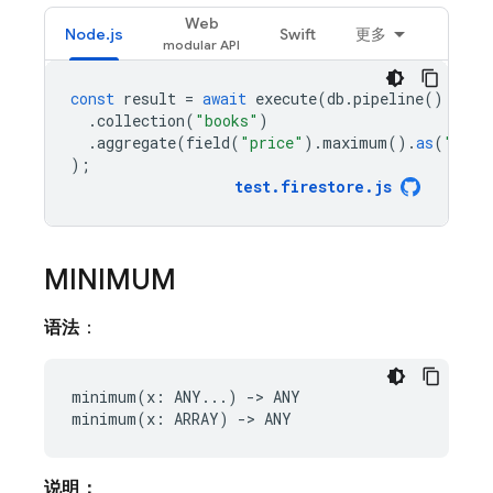
Web
Node.js
Swift
更多
const
result
=
await
execute
(
db
.
pipeline
()
.
collection
(
"books"
)
.
aggregate
(
field
(
"price"
).
maximum
().
as
(
"maxi
);
test
.
firestore
.
js
MINIMUM
语法
：
minimum(x: ANY...) -> ANY

说明：