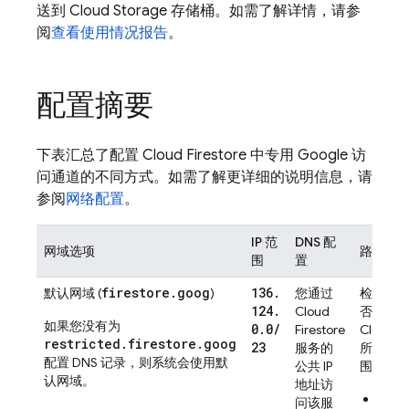
送到
Cloud Storage
存储桶。如需了解详情，请参
阅
查看使用情况报告
。
配置摘要
下表汇总了配置
Cloud Firestore
中专用 Google 访
问通道的不同方式。如需了解更详细的说明信息，请
参阅
网络配置
。
IP 范
DNS 配
网域选项
路由配
围
置
firestore.goog
136
.
默认网域 (
)
您通过
检查您的
124
.
Cloud
否可以
如果您没有为
0
.
0
/
Firestore
Cloud Fi
restricted.firestore.goog
23
服务的
所使用的 
配置 DNS 记录，则系统会使用默
公共 IP
围。
认网域。
地址访
基本
问该服