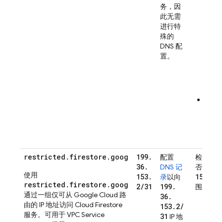
具有
务，因
defa
此无需
int
进行特
gate
殊的
范围
DNS 配
0.0.
置。
认路
失，
由。
自定
指向
136.
IP 
由。
restricted.firestore.goog
199
.
配置
检查您的
36
.
DNS 记
否具有
使用
153
.
153
.
2
/
录
以向
restricted.firestore.goog
2
/
31
199
.
围的
路
通过一组仅可从 Google Cloud 路
36
.
由的 IP 地址访问
Cloud Firestore
153
.
2
/
服务。可用于 VPC Service
31
IP 地