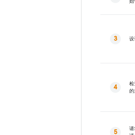
始
设
检
的
请