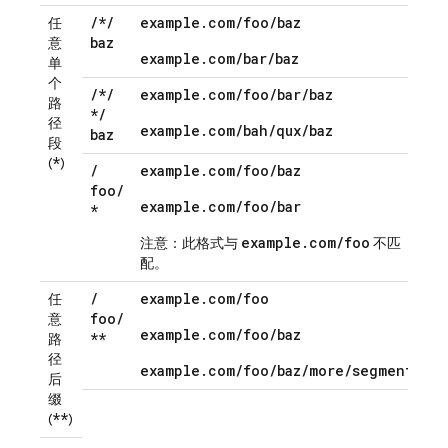
/
*
/
example
.
com
/
foo
/
baz
任
baz
意
example.com/bar/baz
单
个
/
*
/
example
.
com
/
foo
/
bar
/
baz
路
*
/
径
example.com/bah/qux/baz
baz
段
*
(
)
/
example
.
com
/
foo
/
baz
foo
/
example.com/foo/bar
*
example.com/foo
注意：此格式与
不匹
配。
/
example
.
com
/
foo
任
foo
/
意
example.com/foo/baz
**
路
径
example.com/foo/baz/more/segments
后
缀
**
(
)