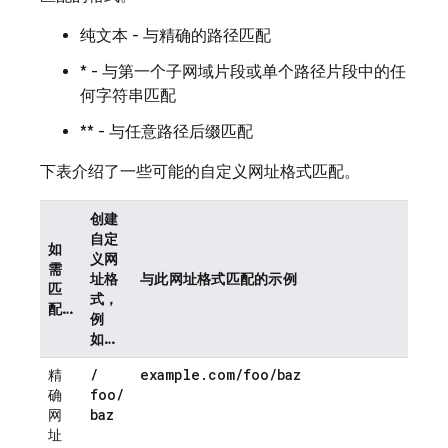
纯文本 - 与精确的路径匹配
* - 与第一个子网域片段或单个路径片段中的任
何字符串匹配
** - 与任意路径后缀匹配
下表介绍了一些可能的自定义网址格式匹配。
创建
自定
如
义网
需
址格
与此网址格式匹配的示例
匹
式，
配…
例
如…
/
example
.
com
/
foo
/
baz
精
foo
/
确
baz
网
址