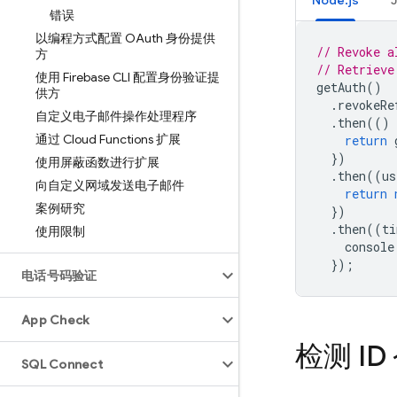
Node.js
错误
以编程方式配置 OAuth 身份提供
// Revoke a
方
// Retrieve
使用 Firebase CLI 配置身份验证提
getAuth
()
供方
.
revokeRe
自定义电子邮件操作处理程序
.
then
(()
通过 Cloud Functions 扩展
return
})
使用屏蔽函数进行扩展
.
then
((
us
向自定义网域发送电子邮件
return
案例研究
})
.
then
((
ti
使用限制
console
});
电话号码验证
App Check
检测 I
SQL Connect