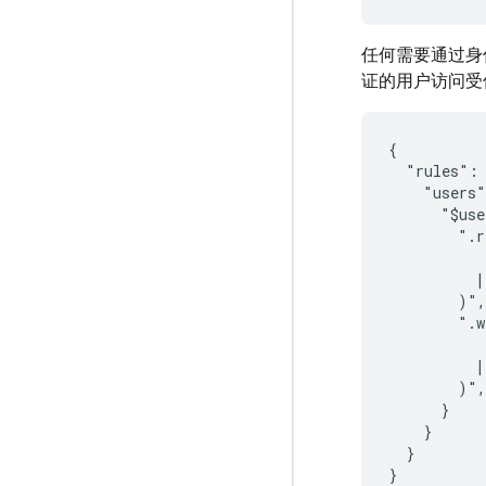
任何需要通过身
证的用户访问受
{

  "rules": 
    "users"
      "$use
        ".r
           
          |
        )",

        ".w
           
          |
        )",

      }

    }

  }
