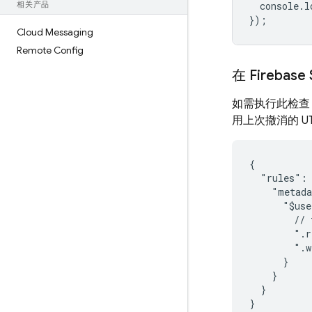
相关产品
console
.
l
});
Cloud Messaging
Remote Config
在
Firebase 
如需执行此检查
用上次撤消的 U
{

  "rules": 
    "metada
      "$use
        // 
        ".r
        ".w
      }

    }

  }
