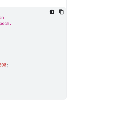
on.
poch.
000
;