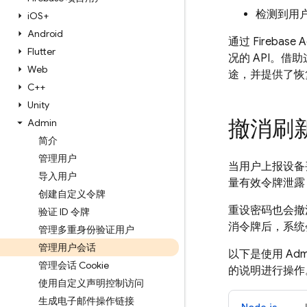
检测到用
i
OS+
Android
通过 Fireb
Flutter
况的 API。
Web
途，并提供了恢
C++
Unity
撤消刷
Admin
简介
管理用户
当用户上报设备
导入用户
量有效令牌泄露
创建自定义令牌
重设密码也会撤
验证 ID 令牌
消令牌后，系统
管理多重身份验证用户
管理用户会话
以下是使用 Ad
管理会话 Cookie
的说明进行操作
使用自定义声明控制访问
生成电子邮件操作链接