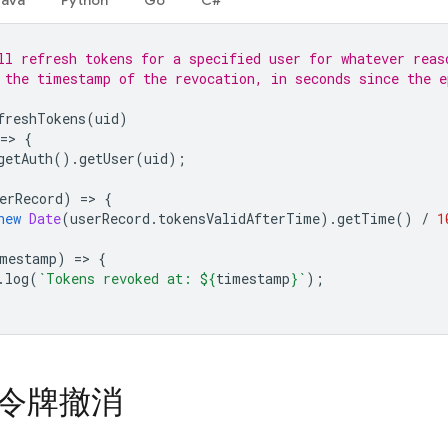
Java
Python
Go
C#
ll refresh tokens for a specified user for whatever reas
 the timestamp of the revocation, in seconds since the e
freshTokens
(
uid
)
=
>
{
getAuth
().
getUser
(
uid
);
erRecord
)
=
>
{
new
Date
(
userRecord
.
tokensValidAfterTime
).
getTime
()
/
1
mestamp
)
=
>
{
.
log
(
`Tokens revoked at: 
${
timestamp
}
`
);
D 令牌撤消