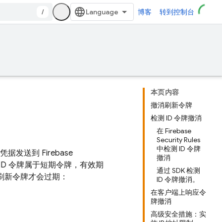
/
博客
转到控制台
本页内容
撤消刷新令牌
检测 ID 令牌撤消
在 Firebase
Security Rules
中检测 ID 令牌
户凭据发送到
Firebase
撤消
ase ID 令牌属于短期令牌，有效期
通过 SDK 检测
，刷新令牌才会过期：
ID 令牌撤消。
在客户端上响应令
牌撤消
高级安全措施：实