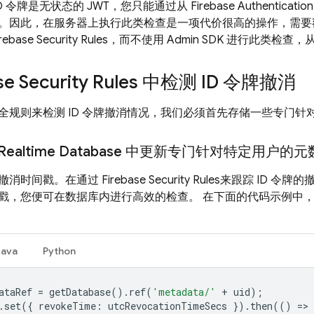
se ID 令牌是无状态的 JWT，您只能通过从
Firebase Authentication
。因此，在服务器上执行此类检查是一项代价很高的操作，需要
rebase Security Rules
，而不使用 Admin SDK 进行此类检
se Security Rules
中检测 ID 令牌撤消
全规则来检测 ID 令牌撤消情况，我们必须首先存储一些专门针
 Realtime Database
中更新专门针对特定用户的元
撤消时间戳。在通过
Firebase Security Rules
来跟踪 ID 令牌
戳，您便可在数据库内进行高效的检查。 在下面的代码示例中
Java
Python
ataRef
=
getDatabase
().
ref
(
'metadata/'
+
uid
);
.
set
({
revokeTime
:
utcRevocationTimeSecs
}).
then
(()
=
>