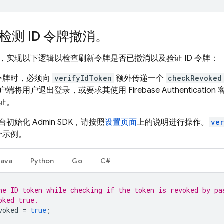
 检测 ID 令牌撤消。
，实现以下逻辑以检查刷新令牌是否已撤消以及验证 ID 令牌：
 令牌时，必须向
verifyIdToken
额外传递一个
checkRevoked
户端将用户退出登录，或要求其使用
Firebase Authentication
客
证。
初始化 Admin SDK，请按照
设置页面
上的说明进行操作。
ve
几个示例。
Java
Python
Go
C#
he ID token while checking if the token is revoked by pa
oked true.
voked
=
true
;