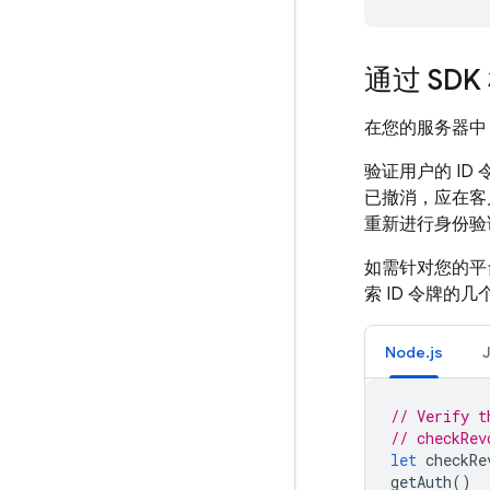
通过 SDK
在您的服务器中
验证用户的 ID
已撤消，应在客
重新进行身份验
如需针对您的平台
索 ID 令牌的
Node.js
// Verify t
// checkRev
let
checkRe
getAuth
()