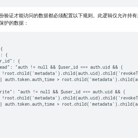
份验证才能访问的数据都必须配置以下规则。此逻辑仅允许持有未撤
保护的数据：
{

: {

r_id": {

ead": "auth != null && $user_id === auth.uid && (

 !root.child('metadata').child(auth.uid).child('revokeT
| auth.token.auth_time > root.child('metadata').child(a
rite": "auth != null && $user_id === auth.uid && (

 !root.child('metadata').child(auth.uid).child('revokeT
| auth.token.auth_time > root.child('metadata').child(a