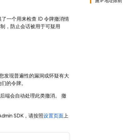
施 IP 地址限制
提供了一个用来检查 ID 令牌撤消情
加限制，防止会话被用于可疑用
您发现普遍性的漏洞或怀疑有大
他们的令牌。
后端会自动处理此类撤消。 撤
min SDK，请按照
设置页面
上