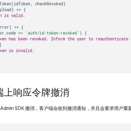
Token
(
idToken
,
checkRevoked
)
yload
)
=
>
{
n is valid.
rror
)
=
>
{
or
.
code
==
'auth/id-token-revoked'
)
{
ken has been revoked. Inform the user to reauthenticate
{
ken is invalid.
端上响应令牌撤消
Admin SDK 撤消，客户端会收到撤消通知，并且会要求用户