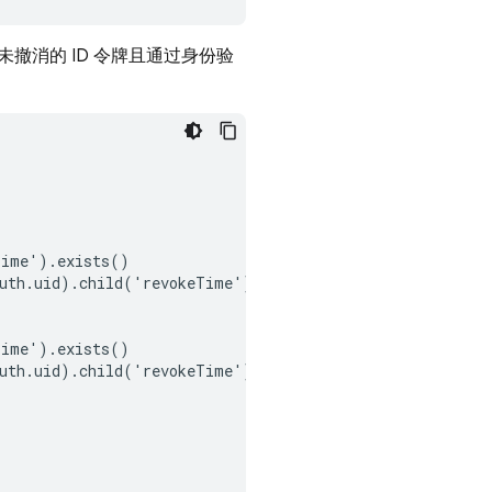
消的 ID 令牌且通过身份验
ime').exists()

uth.uid).child('revokeTime').val()

ime').exists()

uth.uid).child('revokeTime').val()
