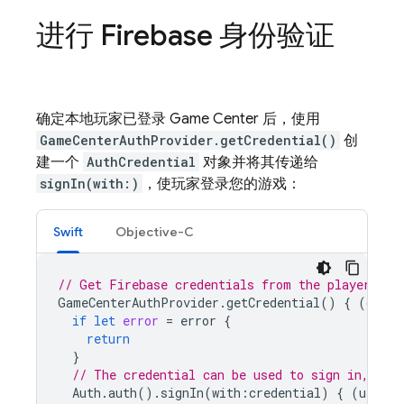
进行 Firebase 身份验证
确定本地玩家已登录 Game Center 后，使用
GameCenterAuthProvider.getCredential()
创
建一个
AuthCredential
对象并将其传递给
signIn(with:)
，使玩家登录您的游戏：
Swift
Objective-C
// Get Firebase credentials from the player's G
GameCenterAuthProvider
.
getCredential
()
{
(
crede
if
let
error
=
error
{
return
}
// The credential can be used to sign in, or 
Auth
.
auth
().
signIn
(
with
:
credential
)
{
(
user
,