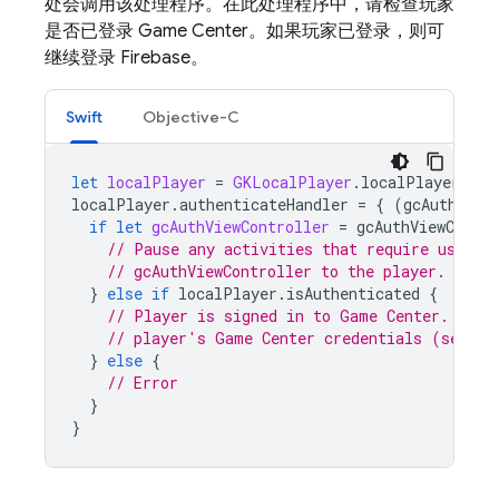
处会调用该处理程序。在此处理程序中，请检查玩家
是否已登录 Game Center。如果玩家已登录，则可
继续登录 Firebase。
Swift
Objective-C
let
localPlayer
=
GKLocalPlayer
.
localPlayer
()
localPlayer
.
authenticateHandler
=
{
(
gcAuthView
if
let
gcAuthViewController
=
gcAuthViewContro
// Pause any activities that require user i
// gcAuthViewController to the player.
}
else
if
localPlayer
.
isAuthenticated
{
// Player is signed in to Game Center. Get 
// player's Game Center credentials (see be
}
else
{
// Error
}
}