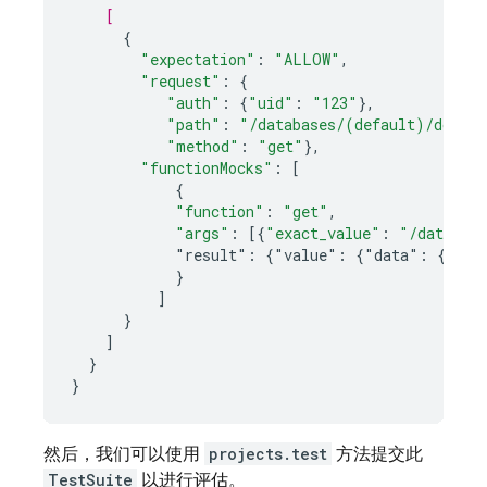
[
{
"expectation"
:
"ALLOW"
,
"request"
:
{
"auth"
:
{
"uid"
:
"123"
},
"path"
:
"/databases/(default)/docume
"method"
:
"get"
},
"functionMocks"
:
[
{
"function"
:
"get"
,
"args"
:
[
{
"exact_value"
:
"/databas
"result":
{"value":
{"data":
{"acc
}
]
}
]
}
}
然后，我们可以使用
projects.test
方法提交此
TestSuite
以进行评估。