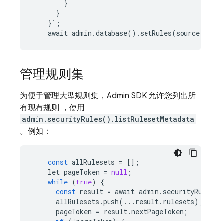
}
}
}
`
;
await
admin
.
database
()
.
setRules
(
source
);
管理规则集
为便于管理大型规则集，
Admin SDK
允许您列出所
有现有规则 ，使用
admin.securityRules().listRulesetMetadata
。例如：
const
allRulesets
=
[];
let
pageToken
=
null
;
while
(
true
)
{
const
result
=
await
admin
.
securityRules
(
allRulesets
.
push
(
...
result
.
rulesets
);
pageToken
=
result
.
nextPageToken
;