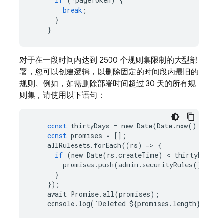
if
(
!
pageToken
)
{
break
;
}
}
对于在一段时间内达到 2500 个规则集限制的大型部
署，您可以创建逻辑，以删除固定的时间段内最旧的
规则。例如，如需删除部署时间超过 30 天的所有
规
则集，请使用以下语句：
const
thirtyDays
=
new
Date
(
Date
.
now
()
-
TH
const
promises
=
[];
allRulesets
.
forEach
((
rs
)
=
>
{
if
(
new
Date
(
rs
.
createTime
)
 < 
thirtyDays
)
promises
.
push
(
admin
.
securityRules
()
.
del
}
});
await
Promise
.
all
(
promises
);
console
.
log
(
`
Deleted
$
{
promises
.
length
}
rul