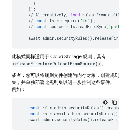
}
}
`
;
//
Alternatively
,
load
rules
from
a
file
//
const
fs
=
require
(
'fs'
);
//
const
source
=
fs
.
readFileSync
(
'path/to/
await
admin
.
securityRules
()
.
releaseFirestor
此模式同样适用于
Cloud Storage
规则，具有
releaseFirestoreRulesetFromSource()
。
或者，您可以将规则文件创建为内存对象，创建规则
集，并单独部署此规则集以进一步控制这些事件。
例如：
const
rf
=
admin
.
securityRules
()
.
createRule
const
rs
=
await
admin
.
securityRules
()
.
crea
await
admin
.
securityRules
()
.
releaseFirestor