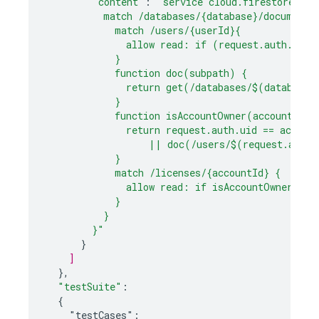
"content"
:
"service cloud.firestore {
          match /databases/{database}/documents
            match /users/{userId}{
              allow read: if (request.auth.uid 
            }
            function doc(subpath) {
              return get(/databases/$(database)
            }
            function isAccountOwner(accountId) 
              return request.auth.uid == accoun
                  || doc(/users/$(request.auth.
            }
            match /licenses/{accountId} {
              allow read: if isAccountOwner(acc
            }
          }
        }"
}
]
}
,
"testSuite"
:
{
"testCases":