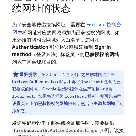
续网址的状态
为了安全地传递接续网址，需要在
Firebase
控制台
中将网址对应的网域添加为已获授权的网域。如
果还没有将相应网域列入白名单，您可在
Authentication
部分将该网域添加到
Sign-in
method
（登录方法）标签页下的
已获授权的网域
列表中来实现此目的。
重要提示：
在 2025 年 4 月 28 日之后创建的项目中，
Firebase Authentication
默认不再将
包含为已
localhost
获授权的网域。Google 强烈不建议在生产项目中使用
。如果您选择为
授权，则可以前往
localhost
localhost
设置
页面上的
已获授权的网域
部分，然后点击
添加网域
手动
添加它。
发送密码重设电子邮件或验证邮件时，需要提供
firebase.auth.ActionCodeSettings
实例。该接