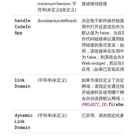
minimumVersion: 字
接或移动链接
符串|未定义}|未定义)
handle
(boolean|undefined)
决定电子邮件操作链接是优
Code
In
用中打开还是优先作为网页
App
默认值为 false。当设置为 tr
作代码链接将以通用链接或 And
用链接的形式发送；如果用
用，该链接将在应用中打开
为 false，则系统会先将代
Web widget，然后在接续
应用（如果已安装应用）。
link
(字符串|未定义)
如果为项目定义了自定义
Hos
Domain
网域，请指定在通过指定的
开链接时应使用哪个网域。
会自动选择默认网域（例如
PROJECT_ID
.firebaseap
dynamic
(字符串|未定义)
已弃用。请勿指定此参数。
Link
Domain