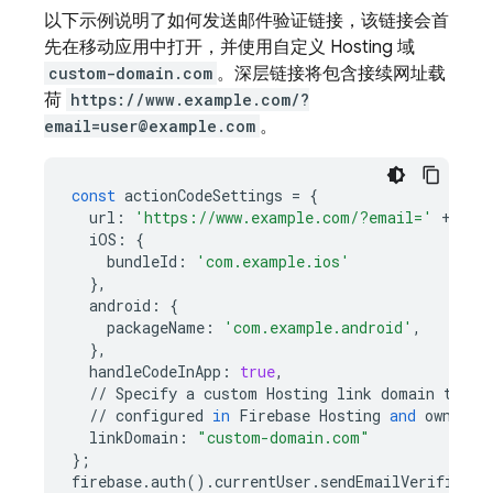
以下示例说明了如何发送邮件验证链接，该链接会首
先在移动应用中打开，并使用自定义
Hosting
域
custom-domain.com
。深层链接将包含接续网址载
荷
https://www.example.com/?
email=user@example.com
。
const
actionCodeSettings
=
{
url
:
'https://www.example.com/?email='
+
fir
iOS
:
{
bundleId
:
'com.example.ios'
},
android
:
{
packageName
:
'com.example.android'
,
},
handleCodeInApp
:
true
,
//
Specify
a
custom
Hosting
link
domain
to
us
//
configured
in
Firebase
Hosting
and
owned
b
linkDomain
:
"custom-domain.com"
};
firebase
.
auth
()
.
currentUser
.
sendEmailVerificati