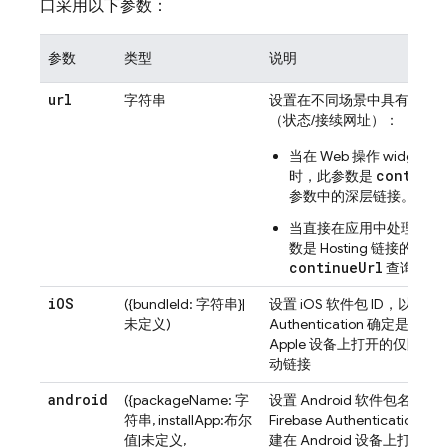
口采用以下参数：
参数
类型
说明
url
字符串
设置在不同场景中具有不同
（状态/接续网址）：
当在 Web 操作 widget
continue
时，此参数是
参数中的深层链接。
当直接在应用中处理链接
数是
Hosting
链接的深层
continueUrl
查询参数
i
OS
({bundleId: 字符串}|
设置 iOS 软件包 ID，以帮助
未定义)
Authentication
确定是否应
Apple 设备上打开的仅限网
动链接
android
({packageName: 字
设置 Android 软件包名称
符串, installApp:布尔
Firebase Authentication
确
值|未定义,
建在 Android 设备上打开