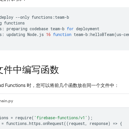
deploy
--only
functions:team-b

g
functions

s:
preparing
codebase
team-b
for
deployment

s:
updating
Node.js
16
function
team-b:helloBTeam
(
us-ce
文件中编写函数
ud Functions
时，您可以将前几个函数放在同一个文件中：
main.py
ions
=
require
(
'firebase-functions/v1'
);
=
functions
.
https
.
onRequest
((
request
,
response
)
=
>
{