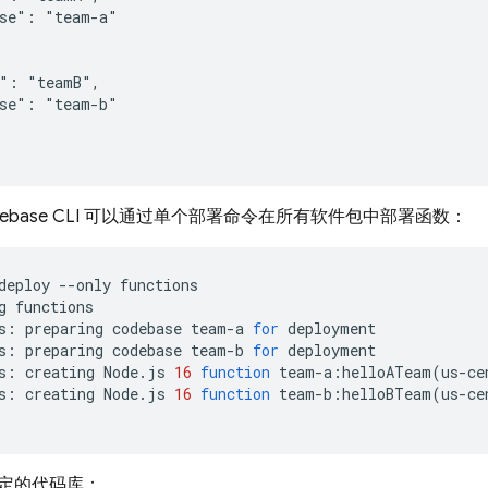
se": "team-a"

": "teamB",

se": "team-b"

rebase CLI 可以通过单个部署命令在所有软件包中部署函数：
deploy
--only
functions

g
functions

s:
preparing
codebase
team-a
for
deployment

s:
preparing
codebase
team-b
for
deployment

s:
creating
Node.js
16
function
team-a:helloATeam
(
us-ce
s:
creating
Node.js
16
function
team-b:helloBTeam
(
us-ce
定的代码库：