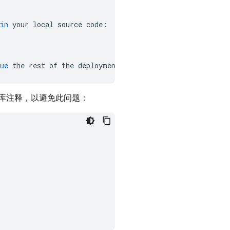
in
your
local
source
code
:
ue
the
rest
of
the
deployments
.
(
y
/
N
)
库注释，以避免此问题：