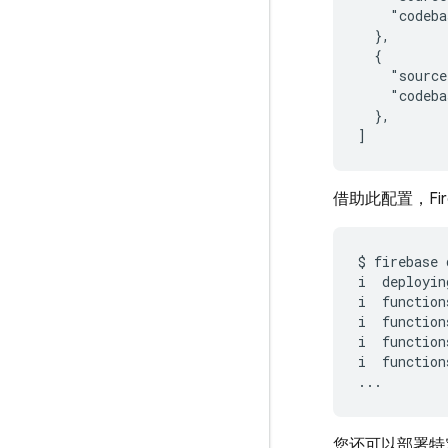
    "codeba
  },

  {

    "source
    "codeba
  },

借助此配置，Fi
$
firebase
i
deployin
i
function
i
function
i
function
i
function
您还可以部署特