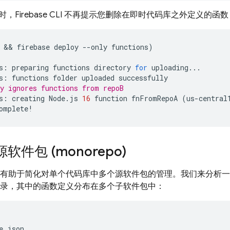
，Firebase CLI 不再提示您删除在即时代码库之外定义的函数
 && 
firebase
deploy
--
only
functions
)
s
:
preparing
functions
directory
for
uploading
...
s
:
functions
folder
uploaded
successfully
y ignores functions from repoB
s
:
creating
Node
.
js
16
function
fnFromRepoA
(
us
-
central
omplete
!
件包 (monorepo)
有助于简化对单个代码库中多个源软件包的管理。我们来分析一
 项目目录，其中的函数定义分布在多个子软件包中：
e.json
