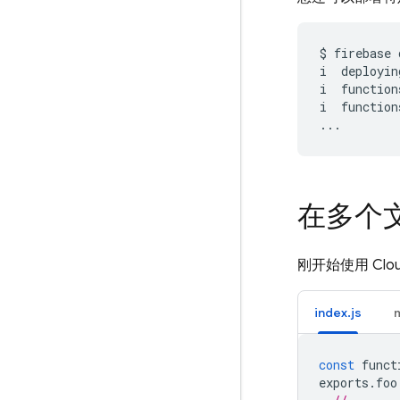
$
firebase
i
deployin
i
function
i
function
在多个
刚开始使用
Clo
index.js
const
funct
exports
.
foo