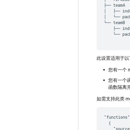
├──
teamA

│
├──
ind
│
└──
pac
└──
├──
└──
pac
此设置适用于以
您有一个 m
您有一个
函数隔离
如需支持此类 mo
"functions"
  {

    "source