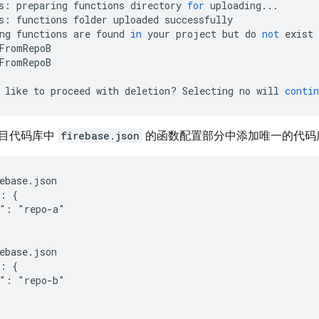
s
:
preparing
functions
directory
for
uploading
...
s
:
functions
folder
uploaded
successfully
ng
functions
are
found
in
your
project
but
do
not
exist
FromRepoB
FromRepoB
like
to
proceed
with
deletion
?
Selecting
no
will
contin
目代码库中
firebase.json
的函数配置部分中添加唯一的代码
ebase.json

: {

": "repo-a"

ebase.json

: {

": "repo-b"
