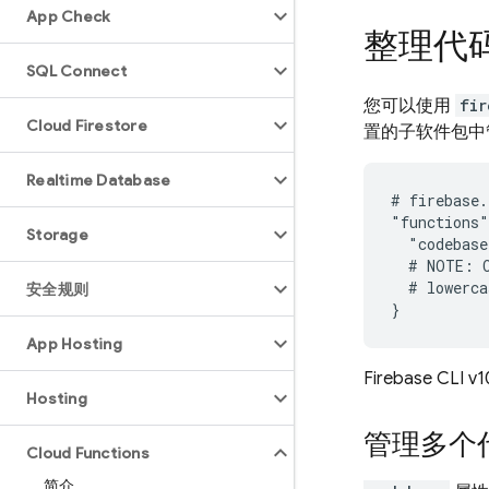
App Check
整理代
SQL Connect
您可以使用
fir
Cloud Firestore
置的子软件包中
Realtime Database
# firebase.
"functions"
Storage
  "codebase
  # NOTE: C
  # lowerca
安全规则
App Hosting
Firebase CLI
Hosting
管理多个
Cloud Functions
简介