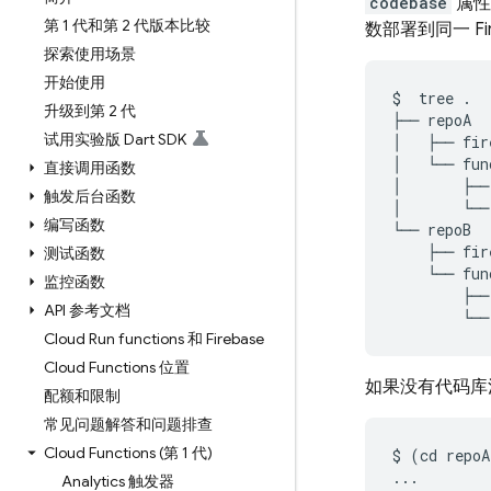
codebase
属性
第 1 代和第 2 代版本比较
数部署到同一 Fir
探索使用场景
开始使用
$
tree
.

升级到第 2 代
├──
repoA

试用实验版 Dart SDK
│
├──
fir
│
└──
fun
直接调用函数
│
├──
触发后台函数
│
└──
编写函数
└──
├──
测试函数
└──
监控函数
├──
API 参考文档
└──
Cloud Run functions 和 Firebase
Cloud Functions 位置
如果没有代码库注
配额和限制
常见问题解答和问题排查
Cloud Functions (第 1 代)
$
(
cd
repoA
...
Analytics 触发器