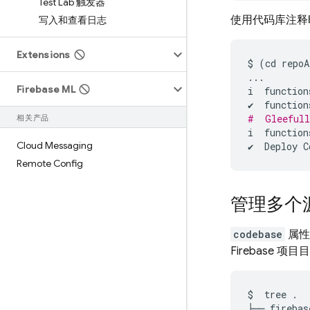
Test Lab 触发器
使用代码库注释时
写入和查看日志
Extensions
$
(
cd
repoA
...
Firebase ML
i
function
✔
function
#  Gleefull
相关产品
i
function
Cloud Messaging
✔
Deploy
C
Remote Config
管理多个源软
codebase
属性
Firebase
$
tree
.

├──
firebas