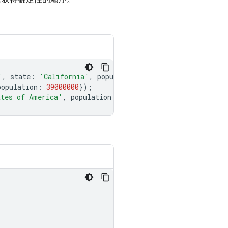
'
,
state
:
'California'
,
population
:
800000
});
population
:
39000000
});
ates of America'
,
population
:
340000000
});