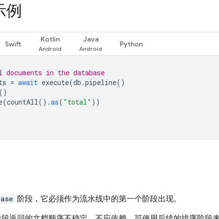
示例
Kotlin
Java
Swift
Python
l documents in the database
ts
=
await
execute
(
db
.
pipeline
()
()
e
(
countAll
().
as
(
"total"
))
base
阶段，它必须作为流水线中的第一个阶段出现。
段返回的文档顺序不稳定，不应依赖。可使用后续的排序阶段