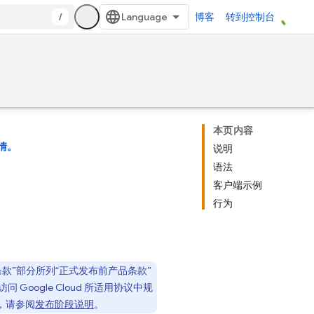
/
博客
转到控制台
本页内容
情。
说明
语法
客户端示例
行为
条款”部分所列“正式发布前产品条款”
oogle Cloud 所适用协议中规
，请参阅
发布阶段说明
。