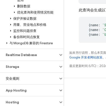
使用
删除数据
此查询会生成以
优化查询和使用情况性能
保护并验证数据
用量、营业地点和价格
{
name
:
'
{
name
:
'
监控和问题排查
{
name
:
'
备份和时间点恢复
与 Mongo
DB 兼容的 Firestore
如未另行说明，那么本页
Realtime Database
Google 开发者网站政策
。
最后更新时间 (UTC)：2026
Storage
安全规则
学习
App Hosting
指南
Hosting
参考