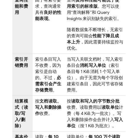
查询性
由于有索引要
查询
费用和性能可能优于使
能和费
求，查询通常
用索引的标准版
。您可以使
用
具有
良好的性
用“查询解释”和 Query
能表现
。
Insights 来识别缺失的索引。
随着数据集不断增长，无索引
的查询可能会
性能下降且成
本上升
，因此需要持续监控与
优化。
索引开
索引条目写入
当写入关联文档时，写入索引
销费用
不收费，因为
条目会
消耗写入单位
（索引
索引是自动
条目每 1 KiB 消耗 1 个写入单
的。不过，
必
位）。由于无需为每个字段创
需索引会产生
建索引条目，因此可节省存储
存储费用
。
费用。
结算模
按
文档读取、
按
读取和写入的字节数分批
式（读
写入和删除操
收费。读取费用以
读取单位
计
取/写
作
收费。
费（每 4 KiB 为一批次）。写
入/删
入和删除操作会合并计入
写入
除）
单位
（按 1 KiB 为批次）。
基本价
读取：
每 10
读取单位：
每 100 万个读取