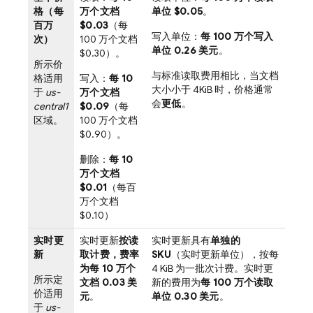
格（每
万个文档
单位 $0.05
。
百万
$0.03
（每
写入单位：
每 100 万个写入
次）
100 万个文档
单位 0.26 美元
。
$0.30）。
所示价
与标准读取费用相比，当文档
格适用
写入：
每 10
大小小于 4KiB 时，价格通常
于
us-
万个文档
会
更低
。
central1
$0.09
（每
区域。
100 万个文档
$0.90）。
删除：
每 10
万个文档
$0.01
（每百
万个文档
$0.10）
实时更
实时更新
按读
实时更新具有
单独的
新
取计费，费率
SKU
（实时更新单位），按每
为每 10 万个
4 KiB 为一批次计费。实时更
所示定
文档 0.03 美
新的费用为
每 100 万个读取
价适用
元
。
单位 0.30 美元
。
于
us-