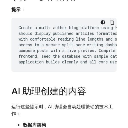
提示
：
Create a multi-author blog platform using Fireb
should display published articles formatted in a
with comfortable reading line lengths and serif 
access to a secure split-pane writing dashboard 
compose posts with a live preview. Compile the d
frontend, seed the database with sample data, an
AI 助理创建的内容
运行这些提示时，AI 助理会自动处理繁琐的技术工
作：
数据库架构