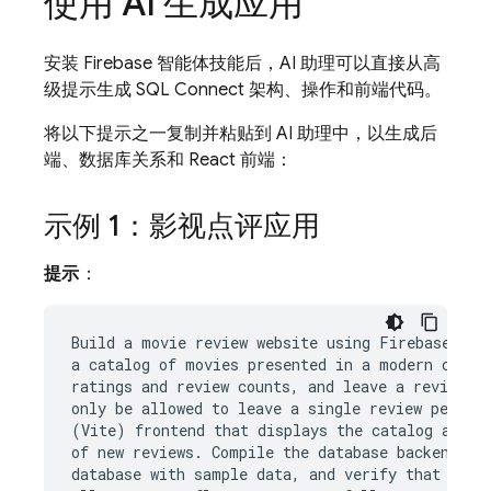
使用 AI 生成应用
安装 Firebase 智能体技能后，AI 助理可以直接从高
级提示生成 SQL Connect 架构、操作和前端代码。
将以下提示之一复制并粘贴到 AI 助理中，以生成后
端、数据库关系和 React 前端：
示例 1：影视点评应用
提示
：
Build a movie review website using Firebase SQL 
a catalog of movies presented in a modern card l
ratings and review counts, and leave a review fr
only be allowed to leave a single review per mov
(Vite) frontend that displays the catalog and dy
of new reviews. Compile the database backend and
database with sample data, and verify that the a