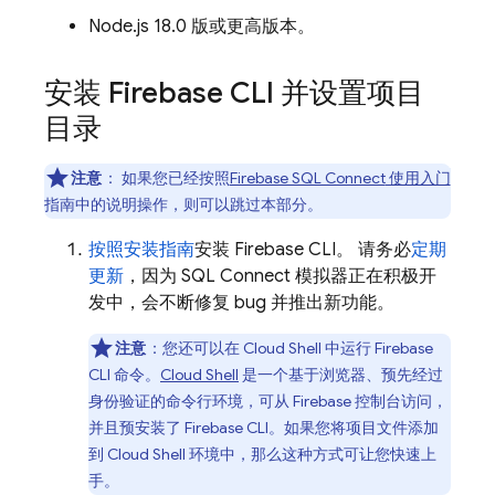
Node.js 18.0 版或更高版本。
安装
Firebase
CLI 并设置项目
目录
注意
：
如果您已经按照
Firebase SQL Connect
使用入门
指南中的说明操作，则可以跳过本部分。
按照安装指南
安装
Firebase
CLI。 请务必
定期
更新
，因为
SQL Connect
模拟器正在积极开
发中，会不断修复 bug 并推出新功能。
注意
：您还可以在
Cloud Shell
中运行
Firebase
CLI 命令。
Cloud Shell
是一个基于浏览器、预先经过
身份验证的命令行环境，可从
Firebase
控制台访问，
并且预安装了
Firebase
CLI。如果您将项目文件添加
到
Cloud Shell
环境中，那么这种方式可让您快速上
手。