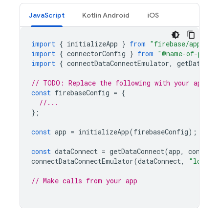
JavaScript
Kotlin Android
iOS
import
{
initializeApp
}
from
"firebase/app"
;
import
{
connectorConfig
}
from
"@name-of-packa
import
{
connectDataConnectEmulator
,
getDataCon
// TODO: Replace the following with your app's 
const
firebaseConfig
=
{
//...
};
const
app
=
initializeApp
(
firebaseConfig
);
const
dataConnect
=
getDataConnect
(
app
,
connect
connectDataConnectEmulator
(
dataConnect
,
"localh
// Make calls from your app