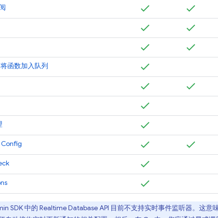
阅
sks 将函数加入队列
理
 Config
eck
ons
in SDK
中的
Realtime Database
API 目前不支持实时事件监听器。这