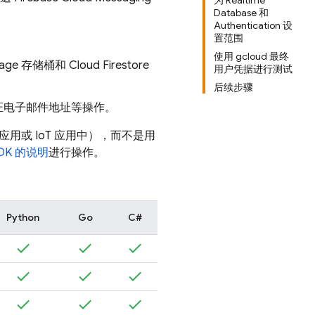
为 Realtime
Database 和
Authentication 设
置范围
使用 gcloud 最终
rage
存储桶和
Cloud Firestore
用户凭据进行测试
后续步骤
证电子邮件地址等操作。
桌面应用或 IoT 应用中），而不是用
SDK 的说明
进行操作。
Python
Go
C#