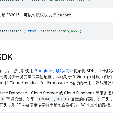
是 ES2015，可以对该模块执行
import
：
itializeApp
}
from
'firebase-admin/app'
;
SDK
se 项目后，您可以使用
Google 应用默认凭证
初始化 SDK。由于默认
无需提供环境变量或其他配置，因此对于在 Google 环境（例如
ne 和
Cloud Functions for Firebase
）中运行的应用，强烈建议采
ltime Database
、
Cloud Storage
或
Cloud Functions
等服务指
IG
环境变量。如果
FIREBASE_CONFIG
变量的内容以
{
开头，
头，则 SDK 会假定该字符串是包含选项的 JSON 文件的路径