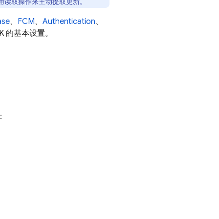
调用读取操作来主动提取更新。
ase
、
FCM
、
Authentication
、
K
的基本设置。
：