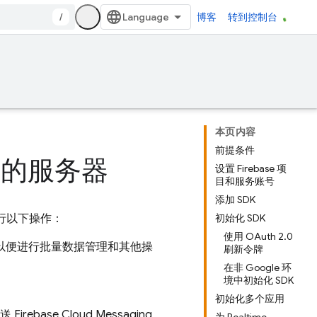
/
博客
转到控制台
本页内容
前提条件
加到您的服务器
设置 Firebase 项
目和服务账号
添加 SDK
执行以下操作：
初始化 SDK
使用 OAuth 2.0
以便进行批量数据管理和其他操
刷新令牌
在非 Google 环
境中初始化 SDK
初始化多个应用
发送
Firebase Cloud Messaging