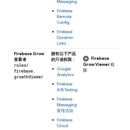
Messaging
Firebase
Remote
Config
Firebase
Dynamic
Links
Firebase Grow
拥有以下产品
Firebase
查看者
的只读权限
：
Grow Viewer
权
roles
/
Google
限
firebase
.
Analytics
growth
Viewer
Firebase
A/B Testing
Firebase
Messaging
宣传活动
Firebase
Cloud