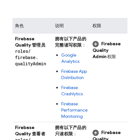
角色
说明
权限
Firebase
拥有以下产品的
Firebase
Quality 管理员
完整读写权限
：
Quality
roles
/
Google
Admin
权限
firebase
.
Analytics
quality
Admin
Firebase App
Distribution
Firebase
Crashlytics
Firebase
Performance
Monitoring
Firebase
拥有以下产品的
Firebase
Quality 查看者
只读权限
：
Quality
roles
/