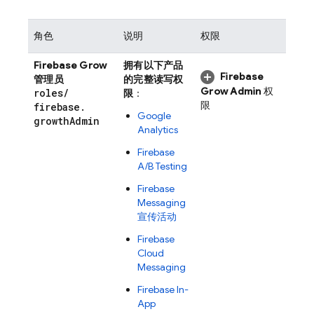
角色
说明
权限
Firebase Grow
拥有以下产品
Firebase
管理员
的完整读写权
Grow Admin
权
roles
/
限
：
限
firebase
.
Google
growth
Admin
Analytics
Firebase
A/B Testing
Firebase
Messaging
宣传活动
Firebase
Cloud
Messaging
Firebase In-
App