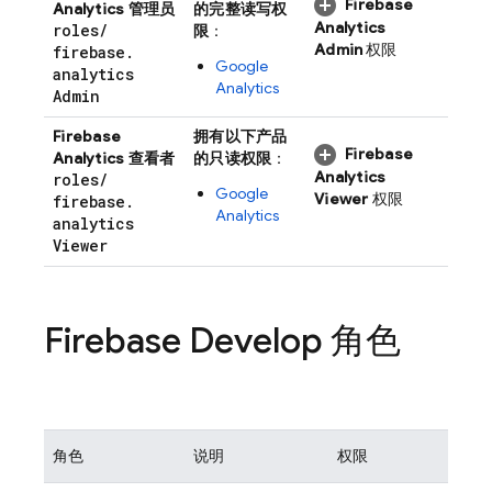
Firebase
Analytics 管理员
的完整读写权
Analytics
roles
/
限
：
Admin
权限
firebase
.
Google
analytics
Analytics
Admin
Firebase
拥有以下产品
Firebase
Analytics 查看者
的只读权限
：
Analytics
roles
/
Google
Viewer
权限
firebase
.
Analytics
analytics
Viewer
Firebase Develop 角色
角色
说明
权限