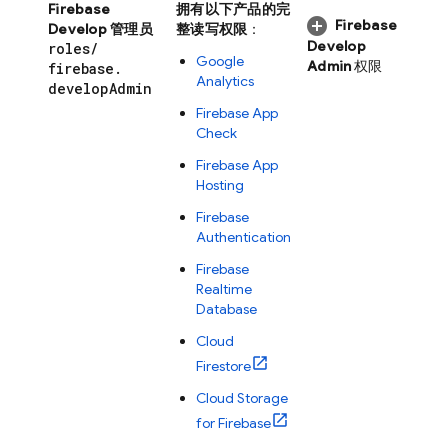
Firebase
拥有以下产品的完
Firebase
Develop 管理员
整读写权限
：
Develop
roles
/
Google
Admin
权限
firebase
.
Analytics
develop
Admin
Firebase App
Check
Firebase App
Hosting
Firebase
Authentication
Firebase
Realtime
Database
Cloud
Firestore
Cloud Storage
for Firebase