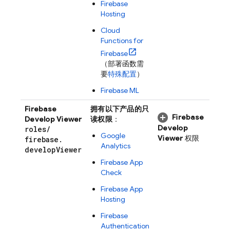
Firebase
Hosting
Cloud
Functions for
Firebase
（部署函数需
要
特殊配置
）
Firebase ML
Firebase
拥有以下产品的只
Firebase
Develop Viewer
读权限
：
Develop
roles
/
Google
Viewer
权限
firebase
.
Analytics
develop
Viewer
Firebase App
Check
Firebase App
Hosting
Firebase
Authentication