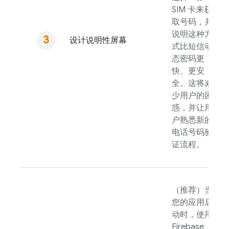
SIM 卡来获
取号码，并
说明这种方
设计说明性屏幕
式比短信动
态密码更
快、更安
全。这将减
少用户的困
惑，并让用
户熟悉新的
电话号码验
证流程。
（推荐）当
您的应用启
动时，使用
Firebase