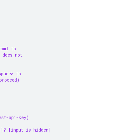
yaml to
 does not
space> to
proceed)
est-api-key)
n]? [input is hidden]