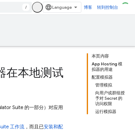
/
博客
转到控制台
本页内容
App Hosting 模
 模拟器在本地测试
拟器的用途
配置模拟器
管理模拟
向用户或群组授
予对 Secret 的
访问权限
mulator Suite 的一部分）对应用
运行模拟器
uite
工作流
，而且已
安装和配