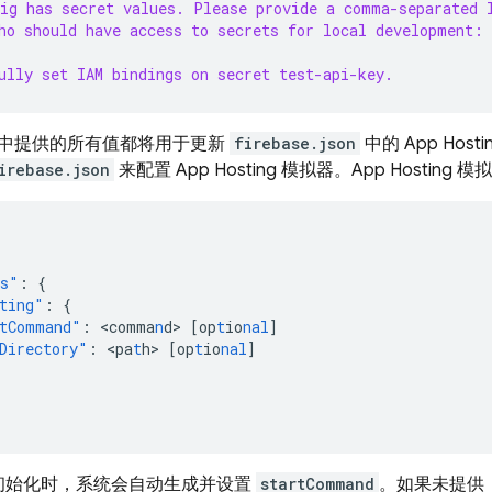
ig has secret values. Please provide a comma-separated 
ho should have access to secrets for local development:
ully set IAM bindings on secret test-api-key.
中提供的所有值都将用于更新
firebase.json
中的
App Hosti
irebase.json
来配置 App Hosting 模拟器。App Hostin
rs"
:
{
ting"
:
{
tCommand"
:
<
comma
n
d
>
[
op
t
io
nal
]
Directory"
:
<
pa
t
h
>
[
op
t
io
nal
]
初始化时，系统会自动生成并设置
startCommand
。如果未提供