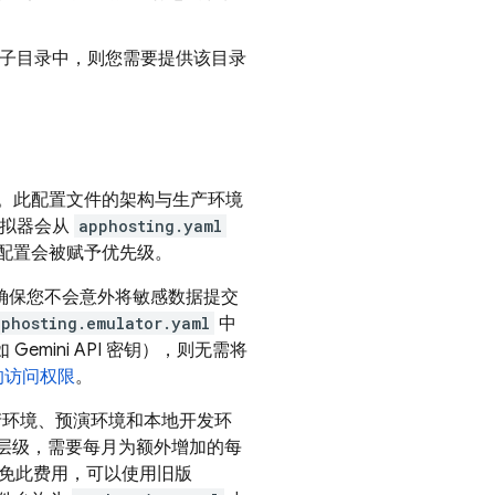
用位于子目录中，则您需要提供该目录
。此配置文件的架构与生产环境
模拟器会从
apphosting.yaml
配置会被赋予优先级。
确保您不会意外将敏感数据提交
pphosting.emulator.yaml
中
Gemini API 密钥），则无需将
 的访问权限
。
生产环境、预演环境和本地开发环
的免费层级，需要每月为额外增加的每
以避免此费用，可以使用旧版