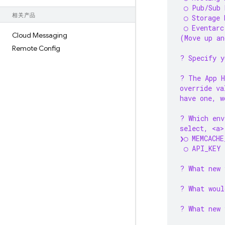
 ◯ Pub/Sub 
相关产品
 ◯ Storage 
 ◯ Eventarc
Cloud Messaging
(Move up an
Remote Config
? Specify y
? The App H
override va
have one, w
? Which env
select, <a>
❯◯ MEMCACHE
 ◯ API_KEY
? What new 
? What woul
? What new 