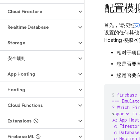
配置模
Cloud Firestore
首先，请按照
安
Realtime Database
设置的任何其他 
Hosting
模拟器
Storage
相对于项
安全规则
您是否要
App Hosting
您是否要向
Hosting
firebase 
=== Emulato
Cloud Functions
? Which Fir
<
space> to 
❯◯ App Host
Extensions
 ◯ Firestor
 ◯ Database
Firebase ML
 ◯ Hosting 