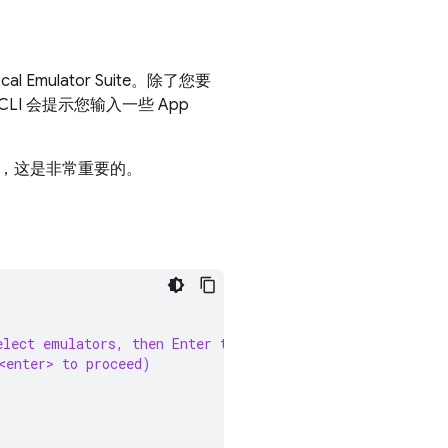
cal Emulator Suite
。除了您要
CLI 会提示您输入一些
App
，这是非常重要的。
elect emulators, then Enter to confirm your choices. (Pr
<enter> to proceed)