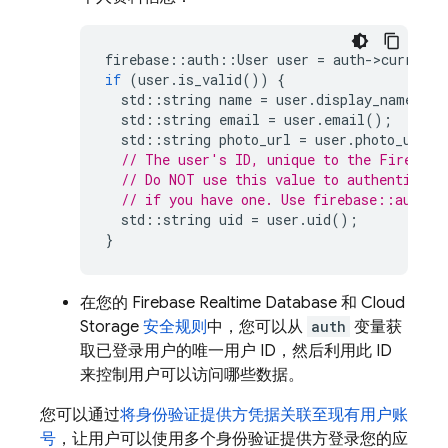
firebase
::
auth
::
User
user
=
auth
-
>
current_
if
(
user
.
is_valid
())
{
std
::
string
name
=
user
.
display_name
();
std
::
string
email
=
user
.
email
();
std
::
string
photo_url
=
user
.
photo_url
()
// The user's ID, unique to the Firebase
// Do NOT use this value to authenticate
// if you have one. Use firebase::auth::
std
::
string
uid
=
user
.
uid
();
}
在您的
Firebase Realtime Database
和
Cloud
Storage
安全规则
中，您可以从
auth
变量获
取已登录用户的唯一用户 ID，然后利用此 ID
来控制用户可以访问哪些数据。
您可以通过
将身份验证提供方凭据关联至现有用户账
号
，让用户可以使用多个身份验证提供方登录您的应