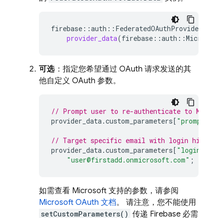
firebase
::
auth
::
FederatedOAuthProviderData
provider_data
(
firebase
::
auth
::
Microsof
可选
：指定您希望通过 OAuth 请求发送的其
他自定义 OAuth 参数。
// Prompt user to re-authenticate to Micro
provider_data
.
custom_parameters
[
"prompt"
]
// Target specific email with login hint.
provider_data
.
custom_parameters
[
"login_hin
"user@firstadd.onmicrosoft.com"
;
如需查看 Microsoft 支持的参数，请参阅
Microsoft OAuth 文档
。 请注意，您不能使用
setCustomParameters()
传递 Firebase 必需