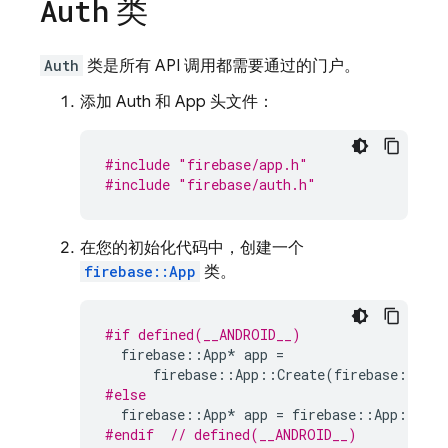
类
Auth
Auth
类是所有 API 调用都需要通过的门户。
添加 Auth 和 App 头文件：
#include
"firebase/app.h"
#include
"firebase/auth.h"
在您的初始化代码中，创建一个
firebase::App
类。
#if defined(__ANDROID__)
firebase
::
App
*
app
=
firebase
::
App
::
Create
(
firebase
::
App
#else
firebase
::
App
*
app
=
firebase
::
App
::
Crea
#endif  
// defined(__ANDROID__)