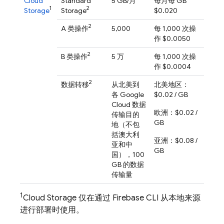
Cloud
Standard
5 GB/月
每月每 GB
1
2
Storage
Storage
$0.020
2
A 类操作
5,000
每 1,000 次操
作 $0.0050
2
B 类操作
5 万
每 1,000 次操
作 $0.0004
2
数据转移
从北美到
北美地区：
各 Google
$0.02 / GB
Cloud 数据
欧洲：$0.02 /
传输目的
GB
地（不包
括澳大利
亚洲：$0.08 /
亚和中
GB
国），100
GB 的数据
传输量
1
Cloud Storage
仅在通过
Firebase
CLI 从本地来源
进行部署时使用。