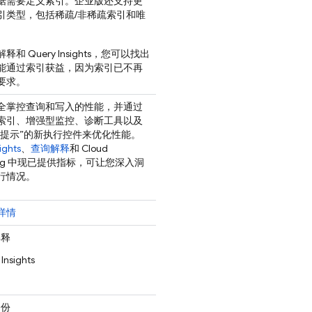
据需要定义索引。企业版还支持更
引类型，包括稀疏/非稀疏索引和唯
和 Query Insights，您可以找出
能通过索引获益，因为索引已不再
要求。
全掌控查询和写入的性能，并通过
索引、增强型监控、诊断工具以及
询提示”的新执行控件来优化性能。
ights
、
查询解释
和 Cloud
oring 中现已提供指标，可让您深入洞
行情况。
详情
解释
Insights
备份