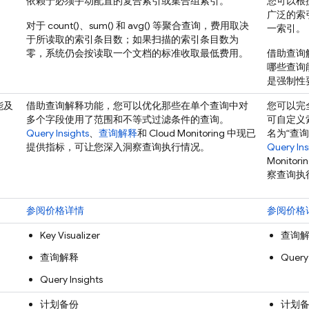
依赖于必须手动配置的复合索引或集合组索引。
您可以根
广泛的索
对于 count()、sum() 和 avg() 等聚合查询，费用取决
一索引。
于所读取的索引条目数；如果扫描的索引条目数为
零，系统仍会按读取一个文档的标准收取最低费用。
借助查询解释
哪些查询
是强制性
能及
借助查询解释功能，您可以优化那些在单个查询中对
您可以完
多个字段使用了范围和不等式过滤条件的查询。
可自定义
Query Insights
、
查询解释
和 Cloud Monitoring 中现已
名为“查
提供指标，可让您深入洞察查询执行情况。
Query Ins
Monit
察查询执
参阅价格详情
参阅价格
Key Visualizer
查询
查询解释
Query 
Query Insights
计划备份
计划