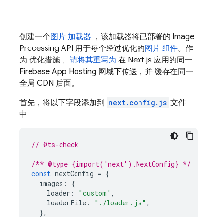
创建一个
图片 加载器
，该加载器将已部署的 Image
Processing API 用于每个经过优化的
图片 组件
。作
为 优化措施，
请将其重写为
在 Next.js 应用的同一
Firebase App Hosting
网域下传送，并 缓存在同一
全局 CDN 后面。
首先，将以下字段添加到
next.config.js
文件
中：
// @ts-check
/** @type {import('next').NextConfig} */
const
nextConfig
=
{
images
:
{
loader
:
"custom"
,
loaderFile
:
"./loader.js"
,
},