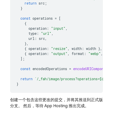
return
src
;
}
const
operations
=
[
{
operation
:
"input"
,
type
:
"url"
,
url
:
src
,
},
{
operation
:
"resize"
,
width
:
width
},
{
operation
:
"output"
,
format
:
"webp"
,
qual
];
const
encodedOperations
=
encodeURIComponent
(
return
`/_fah/image/process?operations=
${
enco
}
创建一个包含这些更改的提交，并将其推送到正式版
分支。 然后，等待
App Hosting
推出完成。