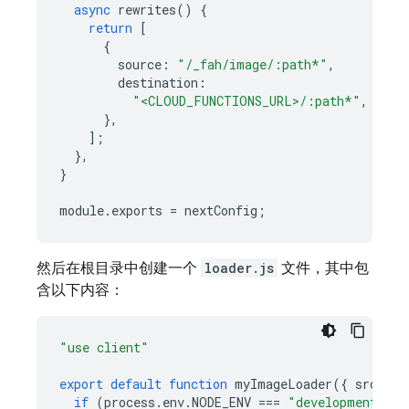
async
rewrites
()
{
return
[
{
source
:
"/_fah/image/:path*"
,
destination
:
"<CLOUD_FUNCTIONS_URL>/:path*"
,
},
];
},
}
module
.
exports
=
nextConfig
;
然后在根目录中创建一个
loader.js
文件，其中包
含以下内容：
"use client"
export
default
function
myImageLoader
({
src
,
wi
if
(
process
.
env
.
NODE_ENV
===
"development"
)
{