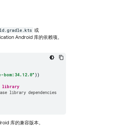
ld.gradle.kts
或
ication
Android 库的依赖项。
e-bom:34.12.0"
))
 library
ase library dependencies
droid 库的兼容版本。