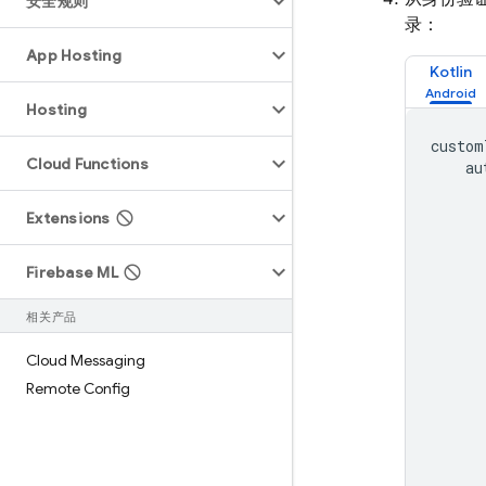
安全规则
录：
App Hosting
Kotlin
Hosting
custom
Cloud Functions
au
Extensions
Firebase ML
相关产品
Cloud Messaging
Remote Config