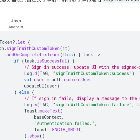
Java
Token
?.
let
{
th
.
signInWithCustomToken
(
it
)
.
addOnCompleteListener
(
this
)
{
task
-
if
(
task
.
isSuccessful
)
{
// Sign in success, update UI with the signed-
Log
.
d
(
TAG
,
"signInWithCustomToken:success"
)
val
user
=
auth
.
currentUser
updateUI
(
user
)
}
else
{
// If sign in fails, display a message to the 
Log
.
w
(
TAG
,
"signInWithCustomToken:failure"
,
t
Toast
.
makeText
(
baseContext
,
"Authentication failed."
,
Toast
.
LENGTH_SHORT
,
).
show
()