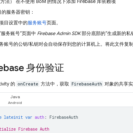
代方法）
在不使用
BoM
的情况下
添加 Firebase 库依赖项
目的服务器密钥：
项目设置中的
服务账号
页面。
“服务账号”页面中
Firebase Admin SDK
部分底部的“生成新的私
务账号的公钥/私钥对会自动保存到您的计算机上。将此文件复
rebase 身份验证
vity 的
onCreate
方法中，获取
FirebaseAuth
对象的共享实
Java
e
lateinit
var
auth
:
FirebaseAuth
tialize Firebase Auth