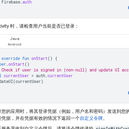
Firebase
.
auth
tivity 时，请检查用户当前是否已登录：
Java
override
fun
onStart
()
{
per
.
onStart
()
 Check if user is signed in (non-null) and update UI acc
l
currentUser
=
auth
.
currentUser
dateUI
(
currentUser
)
录您的应用时，将其登录凭据（例如，用户名和密码）发送到您
些凭据，并在凭据有效的情况下返回一个
自定义令牌
。
证服务器收到自定义令牌后，请将该令牌传递给
signInWithCus