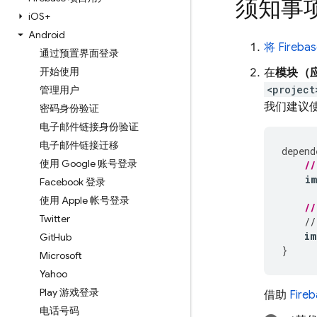
须知事
i
OS+
Android
将 Fireb
通过预置界面登录
开始使用
在
模块（应
<project
管理用户
我们建议
密码身份验证
电子邮件链接身份验证
电子邮件链接迁移
depend
使用 Google 账号登录
//
i
Facebook 登录
使用 Apple 帐号登录
//
Twitter
//
im
Git
Hub
}
Microsoft
Yahoo
Play 游戏登录
借助
Fire
电话号码