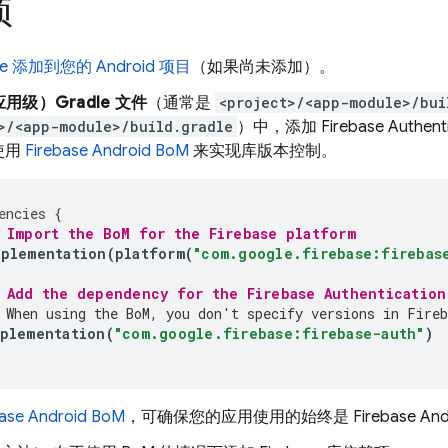
项
ase 添加到您的 Android 项目
（如果尚未添加）。
用级）Gradle 文件
（通常是
<project>/<app-module>/bui
>/<app-module>/build.gradle
）中，添加
Firebase Authent
使用
Firebase Android BoM
来实现库版本控制。
encies
{
 Import the 
BoM
 for the Firebase platform
mplementation
(
platform
(
"com.google.firebase:firebas
 Add the dependency for the 
Firebase Authentication
 When using the 
BoM
, you don't specify versions in Fireb
plementation
(
"com.google.firebase:firebase-auth"
)
base Android BoM
，可确保您的应用使用的始终是 Firebase An