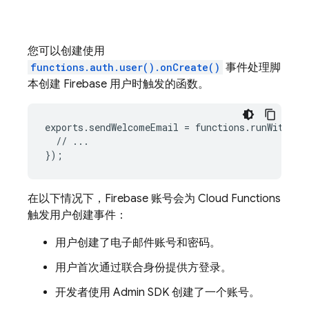
您可以创建使用
functions.auth.user().onCreate()
事件处理脚
本创建
Firebase
用户时触发的函数。
exports
.
sendWelcomeEmail
=
functions
.
runWith
(
{
s
//
...
}
);
在以下情况下，
Firebase
账号会为
Cloud Functions
触发用户创建事件：
用户创建了电子邮件账号和密码。
用户首次通过联合身份提供方登录。
开发者使用 Admin SDK 创建了一个账号。