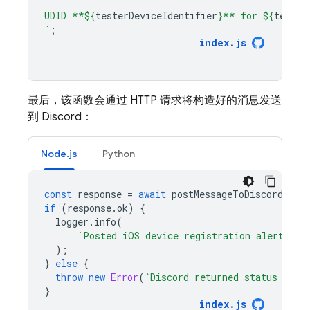
UDID **
${
testerDeviceIdentifier
}
** for 
${
tester
`
;
index
.
js
最后，该函数会通过 HTTP 请求将构造好的消息发送
到 Discord：
Node.js
Python
const
response
=
await
postMessageToDiscord
(
"Ap
if
(
response
.
ok
)
{
logger
.
info
(
`Posted iOS device registration alert for
);
}
else
{
throw
new
Error
(
`Discord returned status code
}
index
.
js