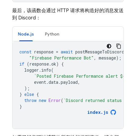
最后，该函数会通过 HTTP 请求将构造好的消息发送
到 Discord：
Node.js
Python
const
response
=
await
postMessageToDiscord
(
"Firebase Performance Bot"
,
message
);
if
(
response
.
ok
)
{
logger
.
info
(
`Posted Firebase Performance alert 
${
even
event
.
data
.
payload
,
);
}
else
{
throw
new
Error
(
`Discord returned status code
}
index
.
js