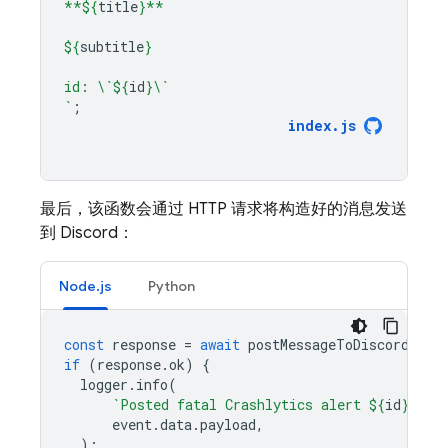
**
${
title
}
**
${
subtitle
}
id: \`
${
id
}
\`
`
;
index
.
js
最后，该函数会通过 HTTP 请求将构造好的消息发送
到 Discord：
Node.js
Python
const
response
=
await
postMessageToDiscord
(
"Cr
if
(
response
.
ok
)
{
logger
.
info
(
`Posted fatal Crashlytics alert 
${
id
}
 for
event
.
data
.
payload
,
);