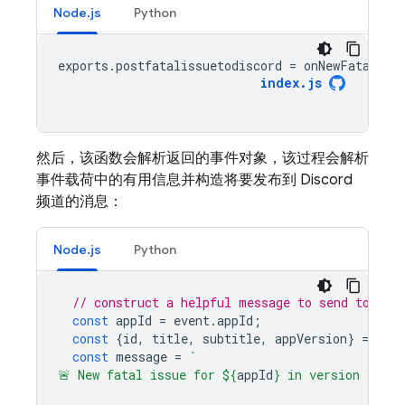
Node.js
Python
exports
.
postfatalissuetodiscord
=
onNewFatalIss
index
.
js
然后，该函数会解析返回的事件对象，该过程会解析
事件载荷中的有用信息并构造将要发布到 Discord
频道的消息：
Node.js
Python
// construct a helpful message to send to Dis
const
appId
=
event
.
appId
;
const
{
id
,
title
,
subtitle
,
appVersion
}
=
even
const
message
=
`
🚨 New fatal issue for 
${
appId
}
 in version 
${
app