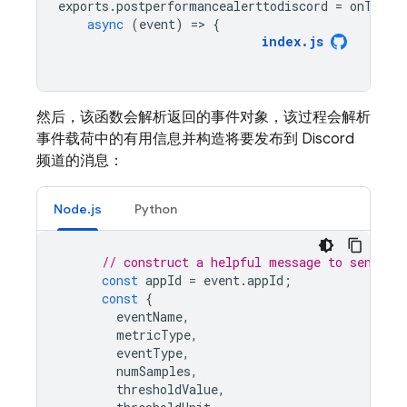
exports
.
postperformancealerttodiscord
=
onThres
async
(
event
)
=
>
{
index
.
js
然后，该函数会解析返回的事件对象，该过程会解析
事件载荷中的有用信息并构造将要发布到 Discord
频道的消息：
Node.js
Python
// construct a helpful message to send to
const
appId
=
event
.
appId
;
const
{
eventName
,
metricType
,
eventType
,
numSamples
,
thresholdValue
,