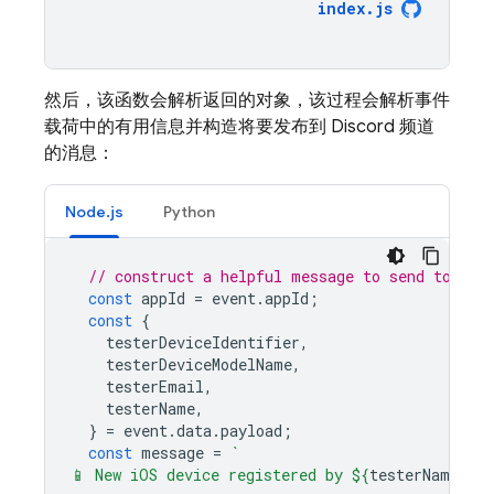
index
.
js
然后，该函数会解析返回的对象，该过程会解析事件
载荷中的有用信息并构造将要发布到 Discord 频道
的消息：
Node.js
Python
// construct a helpful message to send to Dis
const
appId
=
event
.
appId
;
const
{
testerDeviceIdentifier
,
testerDeviceModelName
,
testerEmail
,
testerName
,
}
=
event
.
data
.
payload
;
const
message
=
`
📱 New iOS device registered by 
${
testerName
}
<
$