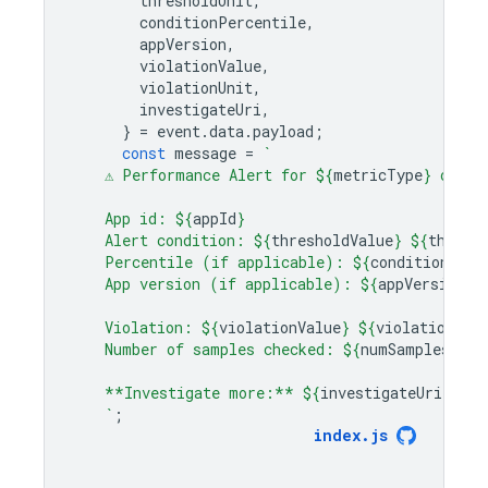
thresholdUnit
,
conditionPercentile
,
appVersion
,
violationValue
,
violationUnit
,
investigateUri
,
}
=
event
.
data
.
payload
;
const
message
=
`
    ⚠️ Performance Alert for 
${
metricType
}
 of 
${
    App id: 
${
appId
}
    Alert condition: 
${
thresholdValue
}
${
thresh
    Percentile (if applicable): 
${
conditionPerc
    App version (if applicable): 
${
appVersion
}
    Violation: 
${
violationValue
}
${
violationUni
    Number of samples checked: 
${
numSamples
}
    **Investigate more:** 
${
investigateUri
}
    `
;
index
.
js