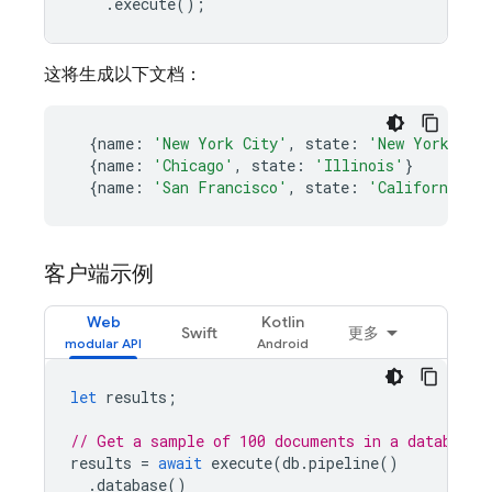
.
execute
();
这将生成以下文档：
{
name
:
'New York City'
,
state
:
'New York'
}
{
name
:
'Chicago'
,
state
:
'Illinois'
}
{
name
:
'San Francisco'
,
state
:
'California'
}
客户端示例
Web
Kotlin
Swift
更多
let
results
;
// Get a sample of 100 documents in a database
results
=
await
execute
(
db
.
pipeline
()
.
database
()