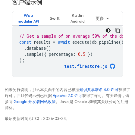
客户端示例
Web
Kotlin
Swift
更多
// Get a sample of on average 50% of the docume
const
results
=
await
execute
(
db
.
pipeline
()
.
database
()
.
sample
({
percentage
:
0.5
})
);
test
.
firestore
.
js
如未另行说明，那么本页面中的内容已根据
知识共享署名 4.0 许可
获得了
许可，并且代码示例已根据
Apache 2.0 许可
获得了许可。有关详情，请
参阅
Google 开发者网站政策
。Java 是 Oracle 和/或其关联公司的注册
商标。
最后更新时间 (UTC)：2026-03-24。