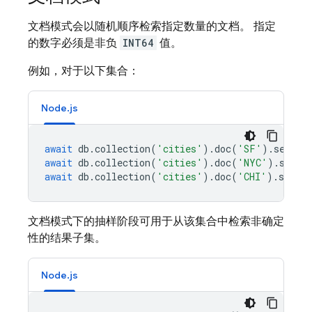
文档模式会以随机顺序检索指定数量的文档。 指定
的数字必须是非负
INT64
值。
例如，对于以下集合：
Node.js
await
db
.
collection
(
'cities'
).
doc
(
'SF'
).
set
({
n
await
db
.
collection
(
'cities'
).
doc
(
'NYC'
).
set
({
await
db
.
collection
(
'cities'
).
doc
(
'CHI'
).
set
({
文档模式下的抽样阶段可用于从该集合中检索非确定
性的结果子集。
Node.js