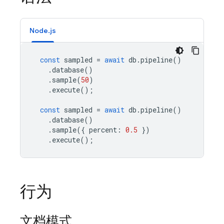
Node.js
const
sampled
=
await
db
.
pipeline
()
.
database
()
.
sample
(
50
)
.
execute
();
const
sampled
=
await
db
.
pipeline
()
.
database
()
.
sample
({
percent
:
0.5
})
.
execute
();
行为
文档模式