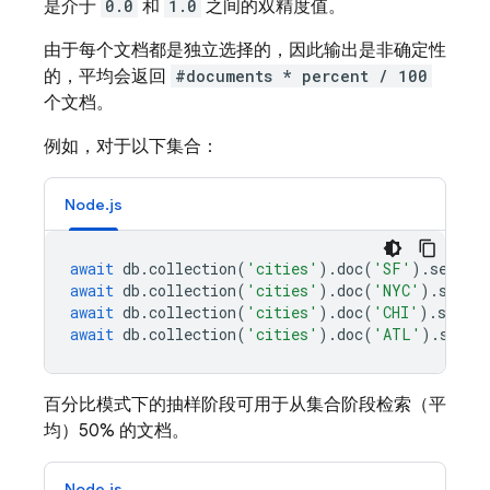
是介于
0.0
和
1.0
之间的双精度值。
由于每个文档都是独立选择的，因此输出是非确定性
的，平均会返回
#documents * percent / 100
个文档。
例如，对于以下集合：
Node.js
await
db
.
collection
(
'cities'
).
doc
(
'SF'
).
set
({
n
await
db
.
collection
(
'cities'
).
doc
(
'NYC'
).
set
({
await
db
.
collection
(
'cities'
).
doc
(
'CHI'
).
set
({
await
db
.
collection
(
'cities'
).
doc
(
'ATL'
).
set
({
百分比模式下的抽样阶段可用于从集合阶段检索（平
均）50% 的文档。
Node.js