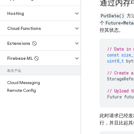
通过内存
Hosting
PutData()
方
个
Future<Meta
Cloud Functions
控其状态。
Extensions
// Data in 
const
size_
Firebase ML
uint8_t
byt
相关产品
// Create a
StorageRefe
Cloud Messaging
Remote Config
// Upload t
Future
futu
此时请求已经发
行，并且比起其