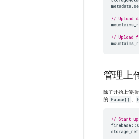
metadata
.
se
// Upload d
mountains_r
// Upload f
mountains_r
管理上
除了开始上传操
的
Pause()
、
// Start up
firebase
::
s
storage_ref