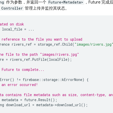
ng
作为参数，并返回一个
Future<Metadata>
，Future 
用
Controller
管理上传并监控其状态。
ated on disk
local_file
=
...
 reference to the file you want to upload
rence
rivers_ref
=
storage_ref
.
Child
(
"images/rivers.jpg
he file to the path "images/rivers.jpg"
re
=
rivers_ref
.
PutFile
(
localFile
);
 Future to complete...
Error
()
!=
firebase
::
storage
::
kErrorNone
)
{
 an error occurred!
ta contains file metadata such as size, content-type, an
metadata
=
future
.
Result
();
ng
download_url
=
metadata
->
download_url
();