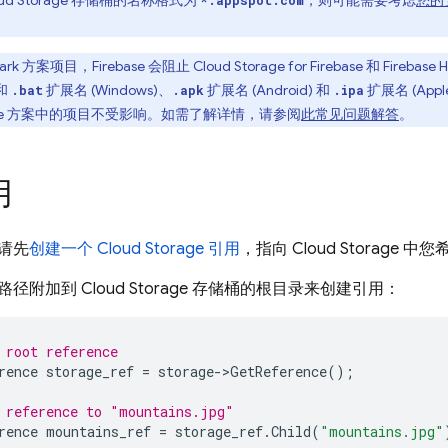
ud Storage
存储桶的名称格式为
，则可能需要考虑
您的
*.appspot.com
ark 方案项目，Firebase 会阻止
Cloud Storage for Firebase
和
Firebase H
和
扩展名 (Windows)、
扩展名 (Android) 和
扩展名 (Ap
.bat
.apk
.ipa
ze 方案中的项目不受影响。如需了解详情，请参阅
此常见问题解答
。
用
请先
创建一个
Cloud Storage
引用
，指向
Cloud Storage
中您希
路径附加到
Cloud Storage
存储桶的根目录来创建引用：
 root reference
rence
storage_ref
=
storage
->
GetReference
();
 reference to "mountains.jpg"
rence
mountains_ref
=
storage_ref
.
Child
(
"mountains.jpg"