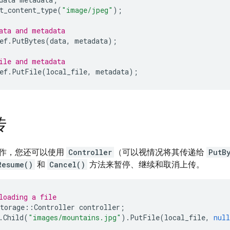
t_content_type
(
"image/jpeg"
);
ata and metadata
ef
.
PutBytes
(
data
,
metadata
);
ile and metadata
ef
.
PutFile
(
local_file
,
metadata
);
传
作，您还可以使用
Controller
（可以视情况将其传递给
PutB
Resume()
和
Cancel()
方法来暂停、继续和取消上传。
loading a file
torage
::
Controller
controller
;
.
Child
(
"images/mountains.jpg"
).
PutFile
(
local_file
,
null