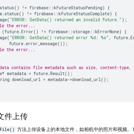
status
()
!=
firebase
::
kFutureStatusPending
)
{
e
.
status
()
!=
firebase
::
kFutureStatusComplete
)
{
age
(
"ERROR: GetData() returned an invalid future."
);
le the error...
(
future
.
Error
()
!=
firebase
::
storage
::
kErrorNone
)
{
age
(
"ERROR: GetData() returned error %d: %s"
,
future
.
E
future
.
error_message
());
le the error...
data contains file metadata such as size, content-type, 
a
*
metadata
=
future
.
Result
();
ring
download_url
=
metadata
->
download_url
();
文件上传
File()
方法上传设备上的本地文件，如相机中的照片和视频。