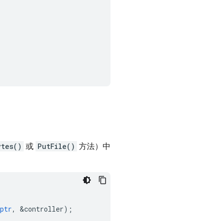
ytes()
或
PutFile()
方法）中
ptr
,
&
controller
);