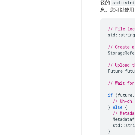
径的
std::stri
息。您可以使
// File loc
std
::
string
// Create a
StorageRefe
// Upload t
Future
futu
// Wait for
if
(
future
.
// Uh-oh,
}
else
{
// Metada
Metadata
*
std
::
stri
}