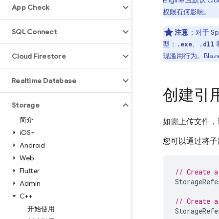
Engine
且默认
Clo
App Check
权限有何影响
。
SQL Connect
注意
：对于 Sp
型：
、
.exe
.dll
现滥用行为。Bla
Cloud Firestore
Realtime Database
创建引
Storage
简介
如需上传文件，
i
OS+
您可以通过将子
Android
Web
Flutter
// Create a
StorageRefe
Admin
C++
// Create a
开始使用
StorageRefe