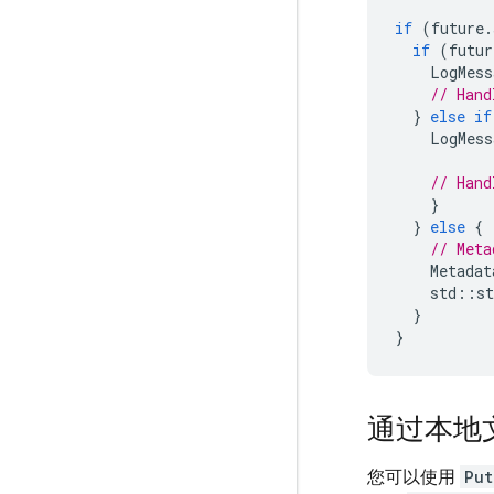
if
(
future
.
if
(
futur
LogMess
// Hand
}
else
if
LogMess
// Hand
}
}
else
{
// Meta
Metadat
std
::
st
}
}
通过本地
您可以使用
Put