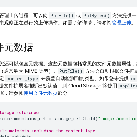
管理上传过程，可以向
PutFile()
或
PutBytes()
方法提供
来观察正在进行的上传操作。如需了解详情，请参阅
管理上传
。
件元数据
您还可以包含元数据。这些元数据包括常见的文件元数据属性
（通常称为 MIME 类型）。
PutFile()
方法会自动根据文件扩
指定
content_type
来覆盖自动检测到的类型。如果您未提供
co
据文件扩展名推断出默认值，则
Cloud Storage
将使用
applic
据，请参阅
使用文件元数据
部分。
torage reference
rence
mountains_ref
=
storage_ref
.
Child
(
"images/mountai
ile metadata including the content type
data
metadata
;