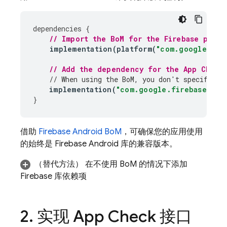
dependencies
{
// Import the 
BoM
 for the Firebase platf
implementation
(
platform
(
"com.google.fir
// Add the dependency for the 
App Check
// When using the 
BoM
, you don't specify ve
implementation
(
"com.google.firebase:fir
}
借助
Firebase Android BoM
，可确保您的应用使用
的始终是 Firebase Android 库的兼容版本。
（替代方法）
在不使用
BoM
的情况下
添加
Firebase 库依赖项
2
.
实现
App Check
接口