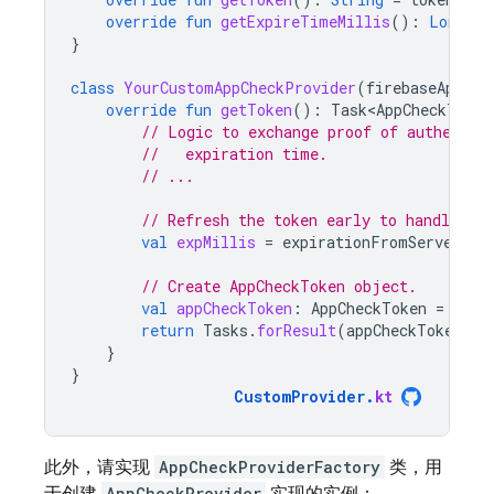
override
fun
getExpireTimeMillis
():
Long
=
}
class
YourCustomAppCheckProvider
(
firebaseApp
:
F
override
fun
getToken
():
Task<AppCheckToken
// Logic to exchange proof of authentic
//   expiration time.
// ...
// Refresh the token early to handle clo
val
expMillis
=
expirationFromServer
*
// Create AppCheckToken object.
val
appCheckToken
:
AppCheckToken
=
Your
return
Tasks
.
forResult
(
appCheckToken
)
}
}
CustomProvider
.
kt
此外，请实现
AppCheckProviderFactory
类，用
AppCheckProvider