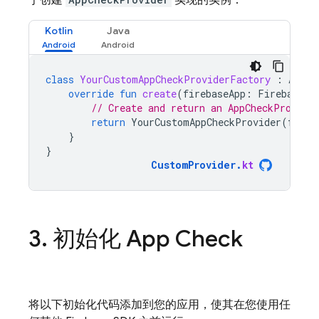
于创建
实现的实例：
Kotlin
Java
class
YourCustomAppCheckProviderFactory
:
AppCh
override
fun
create
(
firebaseApp
:
FirebaseAp
// Create and return an AppCheckProvide
return
YourCustomAppCheckProvider
(
fireb
}
}
CustomProvider
.
kt
3
.
初始化
App Check
将以下初始化代码添加到您的应用，使其在您使用任