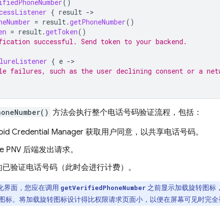
ifiedPhoneNumber
()
cessListener
{
result
-
neNumber
=
result
.
getPhoneNumber
()
en
=
result
.
getToken
()
fication successful. Send token to your backend.
lureListener
{
e
-
le failures, such as the user declining consent or a net
honeNumber()
方法会执行整个电话号码验证流程，包括：
roid Credential Manager 获取用户同意，以共享电话号码。
se PNV
后端发出请求。
的已验证电话号码（此时会进行计费）。
化界面，您应在调用
之前显示加载旋转图标
getVerifiedPhoneNumber
图标。将加载旋转图标设计得比权限请求页面小，以便在屏幕可见时完全