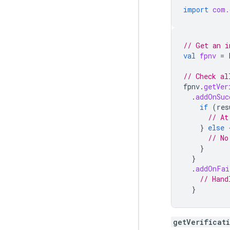
import
com.
// Get an i
val
fpnv
=
// Check al
fpnv
.
getVer
.
addOnSuc
if
(
res
// At
}
else
// No
}
}
.
addOnFai
// Hand
}
getVerificat