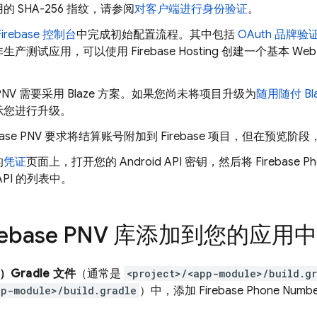
的 SHA-256 指纹，请参阅
对客户端进行身份验证
。
Firebase
控制台
中完成初始配置流程。其中包括
OAuth 品牌验
非生产测试应用，可以使用
Firebase Hosting
创建一个基本 We
PNV
需要采用 Blaze 方案。如果您尚未将项目升级为
随用随付 Bl
示您进行升级。
base PNV
要求将结算账号附加到 Firebase 项目，但在预览阶
的
凭证
页面上，打开您的 Android API 密钥，然后将
Firebase Ph
API 的列表中。
rebase PNV
库添加到您的应用中
Gradle 文件
（通常是
<project>/<app-module>/build.gr
pp-module>/build.gradle
）中，添加
Firebase Phone Number