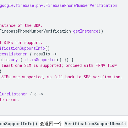
google.firebase.pnv.FirebasePhoneNumberVerification
nstance of the SDK.
FirebasePhoneNumberVerification
.
getInstance
()
l SIMs for support.
ificationSupportInfo
()
cessListener
{
results
-
ults
.
any
{
it
.
isSupported
()
})
{
 least one SIM is supported; proceed with FPNV flow
{
 SIMs are supported, so fall back to SMS verification.
lureListener
{
e
-
le error.
ionSupportInfo()
会返回一个
VerificationSupportResult