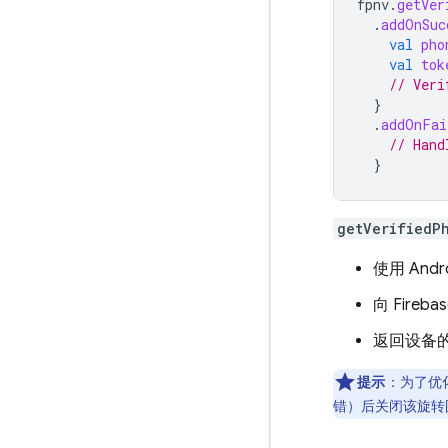
fpnv
.
getVer
.
addOnSuc
val
pho
val
tok
// Veri
}
.
addOnFai
// Hand
}
getVerifiedP
使用 And
向
Fireba
返回设备
提示
：
为了优
错）后关闭该旋转