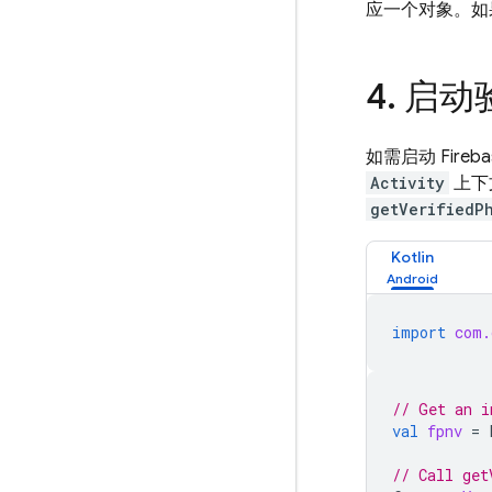
应一个对象。如
4
.
启动
如需启动
Fireb
Activity
上下
getVerifiedP
Kotlin
import
com.
// Get an i
val
fpnv
=
// Call get