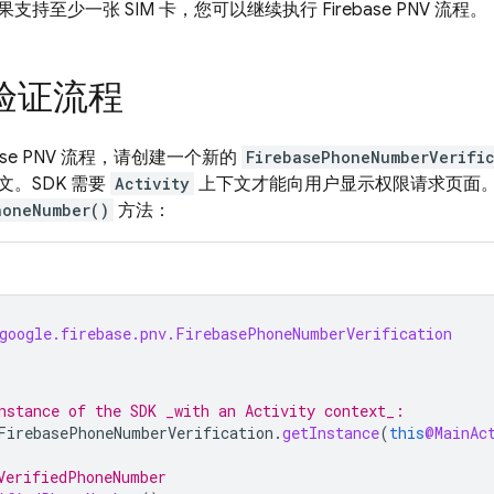
果支持至少一张 SIM 卡，您可以继续执行
Firebase PNV
流程。
验证流程
ase PNV
流程，请创建一个新的
FirebasePhoneNumberVerifi
文。SDK 需要
Activity
上下文才能向用户显示权限请求页面
honeNumber()
方法：
google.firebase.pnv.FirebasePhoneNumberVerification
nstance of the SDK _with an Activity context_:
FirebasePhoneNumberVerification
.
getInstance
(
this
@MainAc
VerifiedPhoneNumber