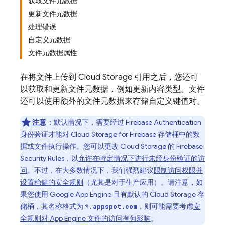
获取文件元数据
更新文件元数据
处理错误
自定义元数据
文件元数据属性
在将文件上传到
Cloud Storage
引用之后，您还可
以获取和更新文件元数据，例如更新内容类型。文件
还可以使用额外的文件元数据来存储自定义键值对。
注意
：默认情况下，需要经过
Firebase Authentication
身份验证才能对
Cloud Storage for Firebase
存储桶中的数
据或文件执行操作。您可以更改
Cloud Storage
的
Firebase
Security Rules
，以
允许在特定情况下进行未经身份验证的访
问
。不过，在大多数情况下，我们强烈建议
限制访问权限并
设置稳健的安全规则
（尤其是对于生产应用）。请注意，如
果您使用
Google
App Engine
且有默认的
Cloud Storage
存
储桶，其名称格式为
，则可能需要考虑
安
*.appspot.com
全规则对
App Engine
文件的访问有何影响
。