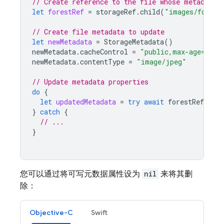
// Create reference to the file whose metadata 
let
forestRef
=
storageRef
.
child
(
"images/forest
// Create file metadata to update
let
newMetadata
=
StorageMetadata
()
newMetadata
.
cacheControl
=
"public,max-age=300"
newMetadata
.
contentType
=
"image/jpeg"
// Update metadata properties
do
{
let
updatedMetadata
=
try
await
forestRef
.
upda
}
catch
{
// ...
}
您可以通过将可写元数据属性设为
nil
来将其删
除：
Objective-C
Swift