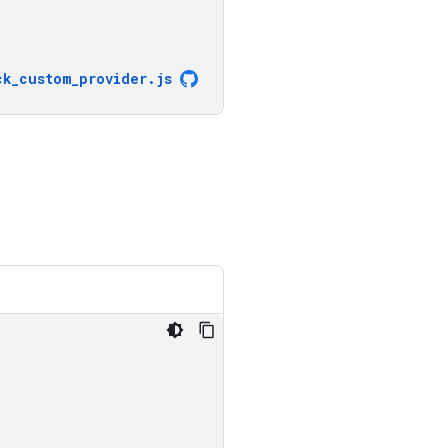
ck_custom_provider
.
js