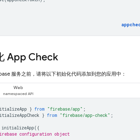
appche
化
App Check
rebase 服务之前，请将以下初始化代码添加到您的应用中：
Web
itializeApp
}
from
"firebase/app"
;
itializeAppCheck
}
from
"firebase/app-check"
;
initializeApp
({
irebase configuration object