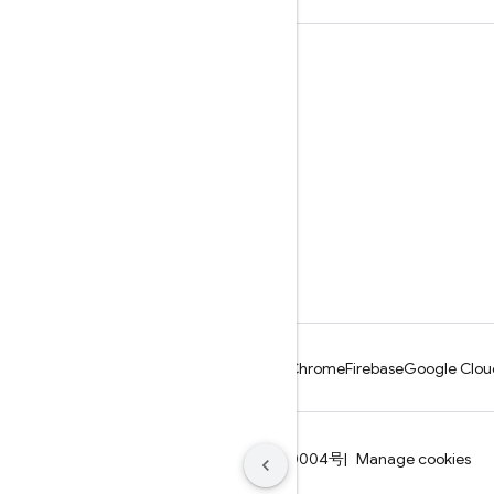
学习
指南
参考
示例
库
GitHub
Android
Chrome
Firebase
Google Clou
条款
隐私权政策
ICP证合字B2-20070004号
Manage cookies