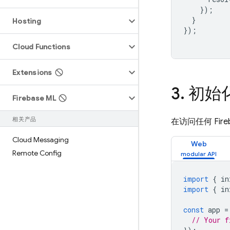
});
}
Hosting
});
Cloud Functions
Extensions
3
.
初始
Firebase ML
相关产品
在访问任何 Fi
Cloud Messaging
Web
Remote Config
import
{
in
import
{
in
const
app
=
// Your f