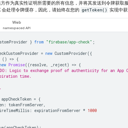
方作为真实性证明所需要的所有信息，并将其发送到令牌获取
K 会处理令牌缓存，因此，请始终在您的
getToken()
实现中获
Web
stomProvider
}
from
"firebase/app-check"
;
eckCustomProvider
=
new
CustomProvider
({
()
=
>
{
new
Promise
((
resolve
,
_reject
)
=
>
{
DO: Logic to exchange proof of authenticity for an App 
piration time.
.
appCheckToken
=
{
en
:
tokenFromServer
,
ireTimeMillis
:
expirationFromServer
*
1000
ve
(
appCheckToken
);