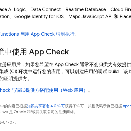
ase AI Logic
、
Data Connect
、
Realtime Database
、
Cloud Fir
ation
、Google Identity for iOS、Maps JavaScript API 和 P
。
Functions
启用
App Check
强制执行
。
境中使用
App Check
注册应用后，如果您希望在
App Check
通常不会归类为有效提供
 (CI) 环境中运行您的应用，可以创建应用的调试 build，该 bu
的证明提供方。
heck
与调试提供方搭配使用（Web 应用）
。
面中的内容已根据
知识共享署名 4.0 许可
获得了许可，并且代码示例已根据
Apa
Java 是 Oracle 和/或其关联公司的注册商标。
-04-07。