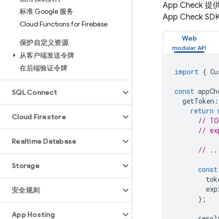
App Check
提供
标准 Google 服务
App Check
SD
Cloud Functions for Firebase
Web
保护自定义资源
从客户端发送令牌
在后端验证令牌
import
{
Cu
const
appCh
SQL Connect
getToken
:
return
Cloud Firestore
// TO
// ex
Realtime Database
// ..
Storage
const
tok
exp
安全规则
};
App Hosting
resol