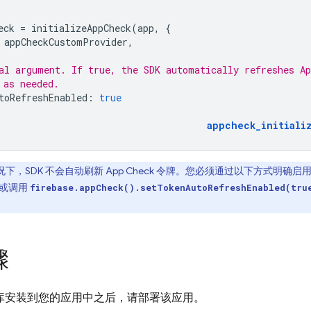
eck
=
initializeAppCheck
(
app
,
{
appCheckCustomProvider
,
al argument. If true, the SDK automatically refreshes Ap
 as needed.
toRefreshEnabled
:
true
appcheck_initiali
下，SDK 不会自动刷新 App Check 令牌。您必须通过以下方式明确
或调用
firebase.appCheck().setTokenAutoRefreshEnabled(tru
骤
库安装到您的应用中之后，请部署该应用。