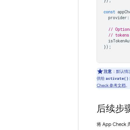
});
const
appCh
provider
:
// Option
// tokens
isTokenAu
});
注意
：默认情况
供给
activate()
Check 参考文档
。
后续步
将
App Check