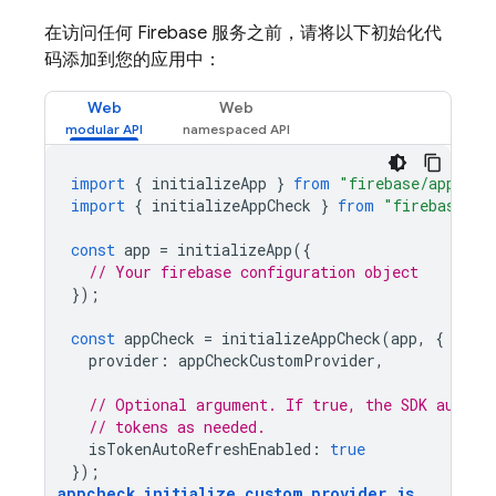
在访问任何 Firebase 服务之前，请将以下初始化代
码添加到您的应用中：
Web
Web
import
{
initializeApp
}
from
"firebase/app"
;
import
{
initializeAppCheck
}
from
"firebase/ap
const
app
=
initializeApp
({
// Your firebase configuration object
});
const
appCheck
=
initializeAppCheck
(
app
,
{
provider
:
appCheckCustomProvider
,
// Optional argument. If true, the SDK automa
// tokens as needed.
isTokenAutoRefreshEnabled
:
true
});
appcheck_initialize_custom_provider
.
js