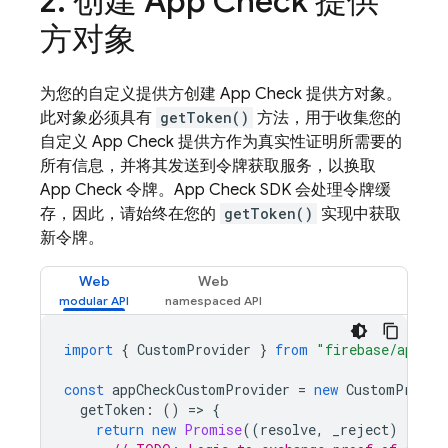
2
.
创建
App Check
提供
方对象
为您的自定义提供方创建
App Check
提供方对象。
此对象必须具有
getToken()
方法，用于收集您的
自定义
App Check
提供方作为真实性证明所需要的
所有信息，并将其发送到令牌获取服务，以换取
App Check
令牌。
App Check
SDK 会处理令牌缓
存，因此，请始终在您的
getToken()
实现中获取
新令牌。
Web
Web
import
{
CustomProvider
}
from
"firebase/app-ch
const
appCheckCustomProvider
=
new
CustomProvid
getToken
:
()
=
>
{
return
new
Promise
((
resolve
,
_reject
)
=
>
{