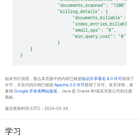
"documents_scanned"
:
"1200"
"billing_details"
:
{
"documents_billable"
:
"120
"index_entries_billable"
:
"small_ops"
:
"0"
,
"min_query_cost"
:
"0"
,
}
}
}
如未另行说明，那么本页面中的内容已根据
知识共享署名 4.0 许可
获得了
许可，并且代码示例已根据
Apache 2.0 许可
获得了许可。有关详情，请
参阅
Google 开发者网站政策
。Java 是 Oracle 和/或其关联公司的注册
商标。
最后更新时间 (UTC)：2026-03-24。
学习