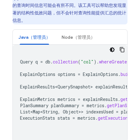
的查询时间信息可能会有所不同。该工具可以帮助您发现显
著的结构性低效问题，但不会针对查询性能提供汇总的统计
信息。
Java（管理员）
Node（管理员）
Query
q
=
db
.
collection
(
"col"
).
whereGreaterThan
ExplainOptions
options
=
ExplainOptions
.
builder
ExplainResults<QuerySnapshot>
explainResults
=
ExplainMetrics
metrics
=
explainResults
.
getMetr
PlanSummary
planSummary
=
metrics
.
getPlanSumma
List<Map<String
,
Object
>>
indexesUsed
=
planSum
ExecutionStats
stats
=
metrics
.
getExecutionStat