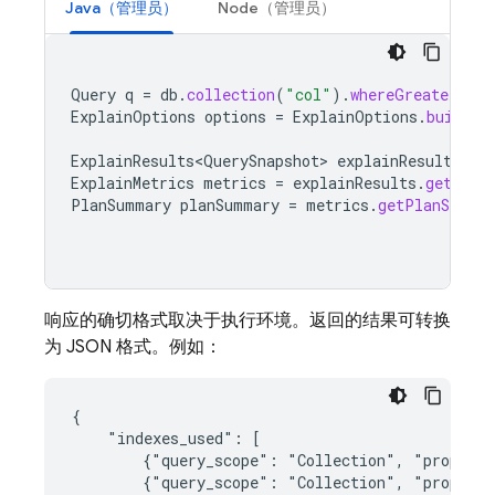
Java（管理员）
Node（管理员）
Query
q
=
db
.
collection
(
"col"
).
whereGreaterThan
ExplainOptions
options
=
ExplainOptions
.
builder
ExplainResults<QuerySnapshot>
explainResults
=
ExplainMetrics
metrics
=
explainResults
.
getMetr
PlanSummary
planSummary
=
metrics
.
getPlanSumma
响应的确切格式取决于执行环境。返回的结果可转换
为 JSON 格式。例如：
{

    "indexes_used": [

        {"query_scope": "Collection", "properti
        {"query_scope": "Collection", "properti