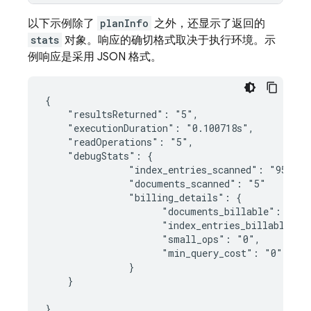
以下示例除了
planInfo
之外，还显示了返回的
stats
对象。响应的确切格式取决于执行环境。示
例响应是采用 JSON 格式。
{

    "resultsReturned": "5",

    "executionDuration": "0.100718s",

    "readOperations": "5",

    "debugStats": {

               "index_entries_scanned": "95000",
               "documents_scanned": "5"

               "billing_details": {

                     "documents_billable": "5",

                     "index_entries_billable": "
                     "small_ops": "0",

                     "min_query_cost": "0",

               }

    }

}