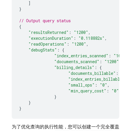
]
}
// Output query status
{
"resultsReturned"
:
"1200"
,
"executionDuration"
:
"0.118882s"
,
"readOperations"
:
"1200"
,
"debugStats"
:
{
"index_entries_scanned"
:
"16500"
"documents_scanned"
:
"1200"
"billing_details"
:
{
"documents_billable"
:
"120
"index_entries_billable"
:
"small_ops"
:
"0"
,
"min_query_cost"
:
"0"
,
}
}
}
为了优化查询的执行性能，您可以创建一个完全覆盖