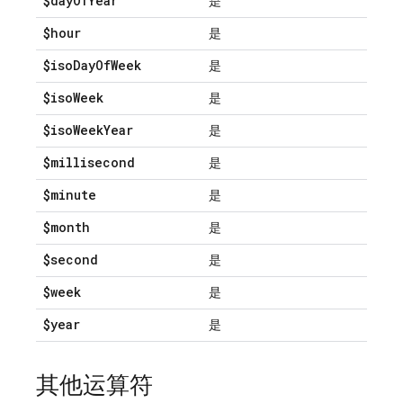
$day
Of
Year
是
$hour
是
$iso
Day
Of
Week
是
$iso
Week
是
$iso
Week
Year
是
$millisecond
是
$minute
是
$month
是
$second
是
$week
是
$year
是
其他运算符