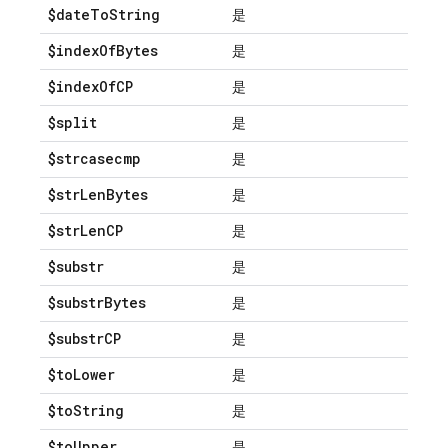
$date
To
String
是
$index
Of
Bytes
是
$index
Of
CP
是
$split
是
$strcasecmp
是
$str
Len
Bytes
是
$str
Len
CP
是
$substr
是
$substr
Bytes
是
$substr
CP
是
$to
Lower
是
$to
String
是
$to
Upper
是