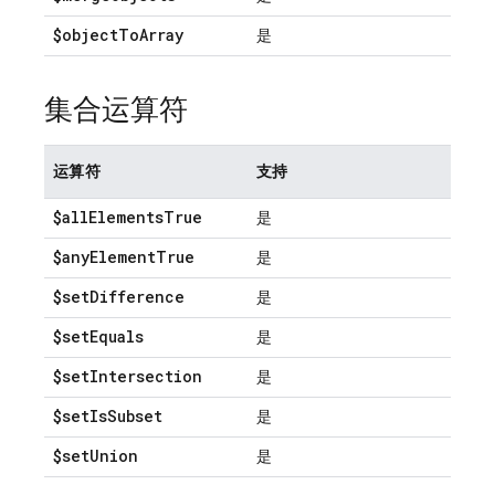
$object
To
Array
是
集合运算符
运算符
支持
$all
Elements
True
是
$any
Element
True
是
$set
Difference
是
$set
Equals
是
$set
Intersection
是
$set
Is
Subset
是
$set
Union
是