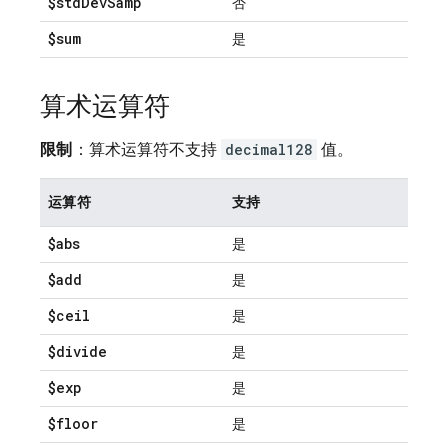
$std
Dev
Samp
否
$sum
是
算术运算符
限制
：算术运算符不支持
decimal128
值。
运算符
支持
$abs
是
$add
是
$ceil
是
$divide
是
$exp
是
$floor
是