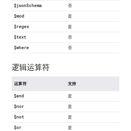
$json
Schema
否
$mod
是
$regex
是
$text
否
$where
否
逻辑运算符
运算符
支持
$and
是
$nor
是
$not
是
$or
是