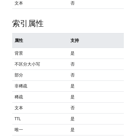
文本
否
索引属性
属性
支持
背景
是
不区分大小写
否
部分
否
非稀疏
是
稀疏
是
文本
否
TTL
是
唯一
是