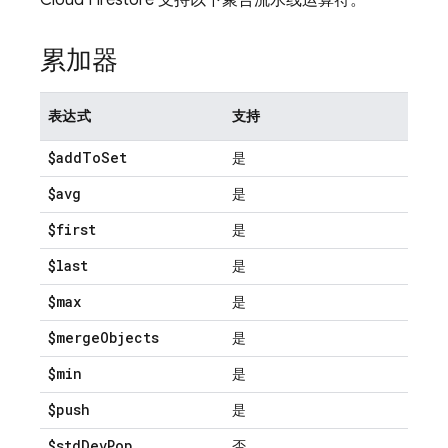
Cloud Firestore
支持以下聚合流水线运算符。
累加器
表达式
支持
$add
To
Set
是
$avg
是
$first
是
$last
是
$max
是
$merge
Objects
是
$min
是
$push
是
$std
Dev
Pop
否