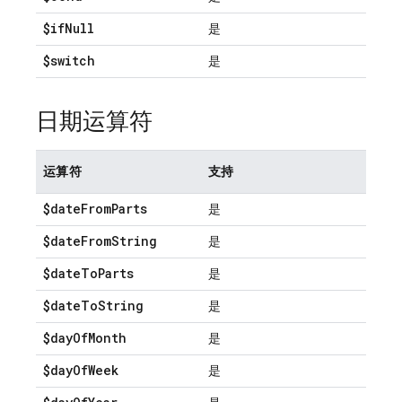
$if
Null
是
$switch
是
日期运算符
运算符
支持
$date
From
Parts
是
$date
From
String
是
$date
To
Parts
是
$date
To
String
是
$day
Of
Month
是
$day
Of
Week
是