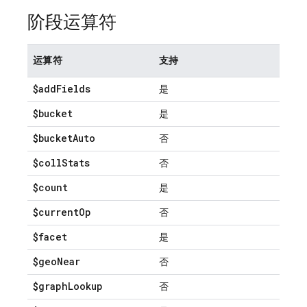
阶段运算符
运算符
支持
$add
Fields
是
$bucket
是
$bucket
Auto
否
$coll
Stats
否
$count
是
$current
Op
否
$facet
是
$geo
Near
否
$graph
Lookup
否