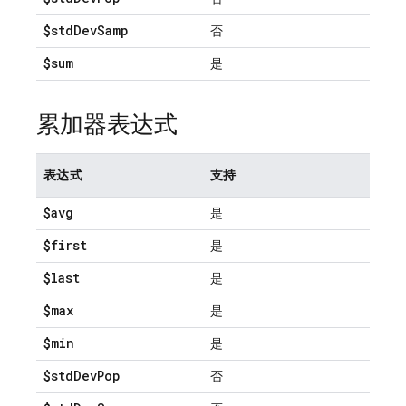
$std
Dev
Samp
否
$sum
是
累加器表达式
表达式
支持
$avg
是
$first
是
$last
是
$max
是
$min
是
$std
Dev
Pop
否