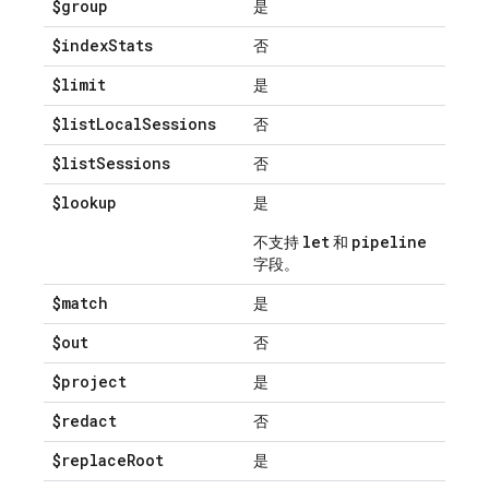
$group
是
$index
Stats
否
$limit
是
$list
Local
Sessions
否
$list
Sessions
否
$lookup
是
let
pipeline
不支持
和
字段。
$match
是
$out
否
$project
是
$redact
否
$replace
Root
是