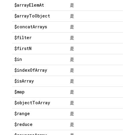
$array
Elem
At
是
$array
To
Object
是
$concat
Arrays
是
$filter
是
$first
N
是
$in
是
$index
Of
Array
是
$is
Array
是
$map
是
$object
To
Array
是
$range
是
$reduce
是