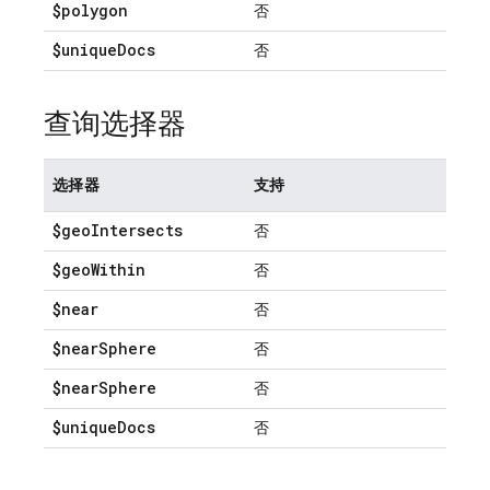
$polygon
否
$unique
Docs
否
查询选择器
选择器
支持
$geo
Intersects
否
$geo
Within
否
$near
否
$near
Sphere
否
$near
Sphere
否
$unique
Docs
否