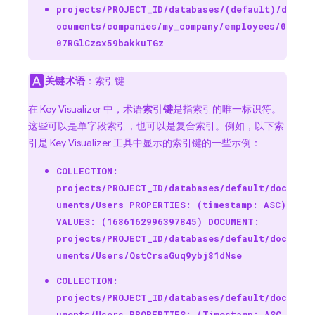
projects/PROJECT_ID/databases/(default)/d
ocuments/companies/my_company/employees/0
07RGlCzsx59bakkuTGz
关键术语
：索引键
在 Key Visualizer 中，术语
索引键
是指索引的唯一标识符。
这些可以是单字段索引，也可以是复合索引。例如，以下索
引是 Key Visualizer 工具中显示的索引键的一些示例：
COLLECTION:
projects/PROJECT_ID/databases/default/doc
uments/Users PROPERTIES: (timestamp: ASC)
VALUES: (1686162996397845) DOCUMENT:
projects/PROJECT_ID/databases/default/doc
uments/Users/QstCrsaGuq9ybj81dNse
COLLECTION:
projects/PROJECT_ID/databases/default/doc
uments/Users PROPERTIES: (Timestamp: ASC,