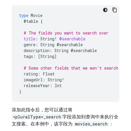
type
Movie
@table
{
# The fields you want to search over
title
:
String
!
@searchable
genre:
String
@searchable
description:
String
@searchable
tags:
[String]
# Some other fields that we won't search over
rating:
Float
imageUrl:
String!
releaseYear:
Int
}
添加此指令后，您可以通过将
<pluralType>_search
字段添加到查询中来执行全
文搜索。在本例中，该字段为
movies_search
：