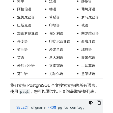
简单
法语
挪威语
阿拉伯语
德语
葡萄牙语
亚美尼亚语
希腊语
罗马尼亚语
巴斯克语
印地语
俄语
加泰罗尼亚语
匈牙利语
塞尔维亚语
丹麦语
印度尼西亚语
西班牙语
荷兰语
爱尔兰语
瑞典语
英语
意大利语
泰米尔语
爱沙尼亚语
立陶宛语
土耳其语
芬兰语
尼泊尔语
意第绪语
我们支持 PostgreSQL 全文搜索支持的所有语言。
使用
psql
，您可以通过以下查询获取完整列表。
SELECT
cfgname
FROM
pg_ts_config
;