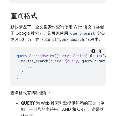
查询格式
默认情况下，全文搜索对查询使用 Web 语义（类似
于 Google 搜索）。您可以使用
queryFormat
实参
更改此行为。在
<pluralType>_search
字段中。
query
SearchMovies
(
$query
:
String
)
@
auth
(
level
:
movies_search
(
query
:
$query
,
queryFormat
:
PHR
...
}
}
查询格式有四种选项：
QUERY
为 Web 搜索引擎提供熟悉的语义（例
如，带引号的字符串、AND 和 OR）。这是默
认设置。