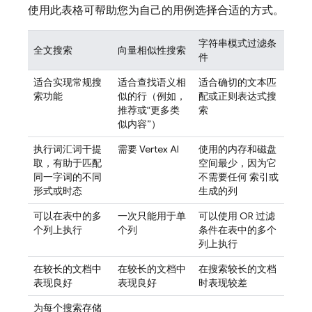
使用此表格可帮助您为自己的用例选择合适的方式。
字符串模式过滤条
全文搜索
向量相似性搜索
件
适合实现常规搜
适合查找语义相
适合确切的文本匹
索功能
似的行（例如，
配或正则表达式搜
推荐或“更多类
索
似内容”）
执行词汇词干提
需要 Vertex AI
使用的内存和磁盘
取，有助于匹配
空间最少，因为它
同一字词的不同
不需要任何 索引或
形式或时态
生成的列
可以在表中的多
一次只能用于单
可以使用 OR 过滤
个列上执行
个列
条件在表中的多个
列上执行
在较长的文档中
在较长的文档中
在搜索较长的文档
表现良好
表现良好
时表现较差
为每个搜索存储