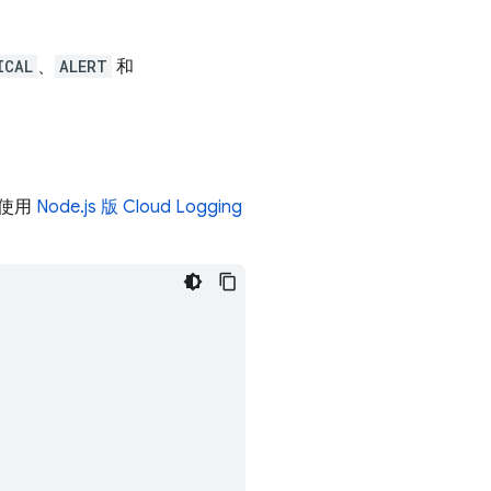
ICAL
、
ALERT
和
使用
Node.js 版
Cloud Logging