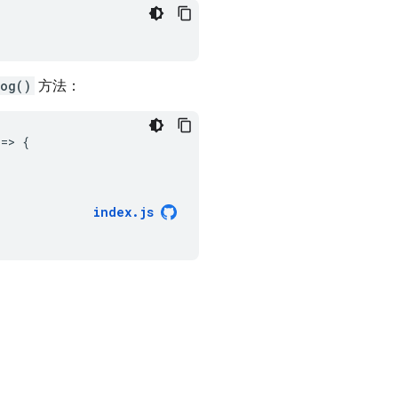
log()
方法：
=
>
{
index
.
js