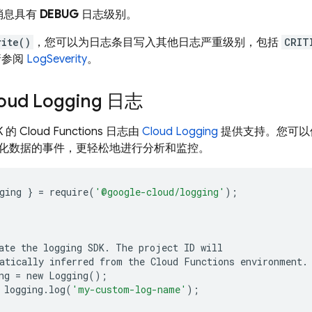
消息具有
DEBUG
日志级别。
rite()
，您可以为日志条目写入其他日志严重级别，包括
CRIT
请参阅
LogSeverity
。
oud Logging
日志
K 的
Cloud Functions
日志由
Cloud Logging
提供支持。您可以
化数据的事件，更轻松地进行分析和监控。
ging
}
=
require
(
'@google-cloud/logging'
);
ate
the
logging
SDK
.
The
project
ID
will
atically
inferred
from
the
Cloud
Functions
environment
.
ng
=
new
Logging
();
logging
.
log
(
'my-custom-log-name'
);