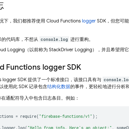
志
况下，我们都推荐使用
Cloud Functions
logger
SDK，但您可
形的代码库，不想从
console.log
进行重构。
oud Logging
（以前称为 StackDriver Logging），并且
d Functions
logger SDK
s
logger SDK 提供了一个标准接口，该接口具有与
console.lo
使用此 SDK 记录包含
结构化数据
的事件，更轻松地进行分析
DK 支持在通配符导入中包含日志条目。例如：
ctions
=
require
(
"firebase-functions/v1"
);
.
logger
.
log
(
"Hello from info. Here's an object:"
,
someO