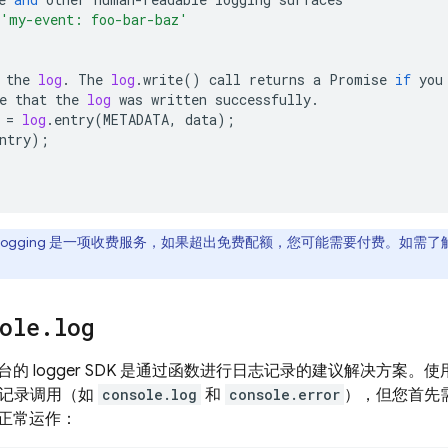
'my-event: foo-bar-baz'
the
log
.
The
log
.
write
()
call
returns
a
Promise
if
you
e
that
the
log
was
written
successfully
.
=
log
.
entry
(
METADATA
,
data
);
ntry
);
Logging
是一项收费服务，如果超出免费配额，您可能需要付费。如需了
ole
.
log
的 logger SDK 是通过函数进行日志记录的建议解决方案。使用 
 日志记录调用（如
console.log
和
console.error
），但您首先
正常运作：