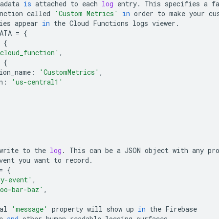
adata
is
attached
to
each
log
entry
.
This
specifies
a
f
nction
called
'Custom Metrics'
in
order
to
make
your
cu
ies
appear
in
the
Cloud
Functions
logs
viewer
.
ATA
=
{
{
cloud_function'
,
{
ion_name
:
'CustomMetrics'
,
n
:
'us-central1'
write
to
the
log
.
This
can
be
a
JSON
object
with
any
pr
vent
you
want
to
record
.
=
{
y-event'
,
oo-bar-baz'
,
al
'message'
property
will
show
up
in
the
Firebase
e
and
other
human
-
readable
logging
surfaces