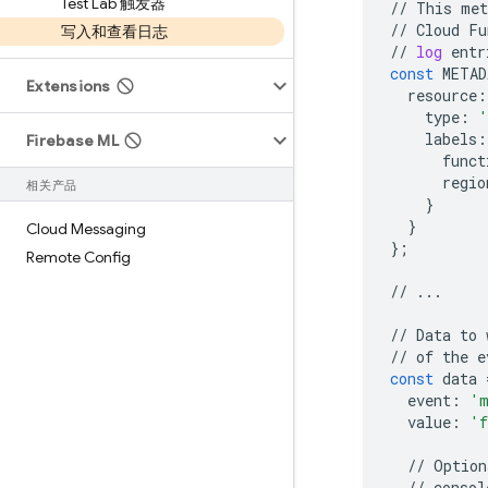
Test Lab 触发器
//
This
met
//
Cloud
Fu
写入和查看日志
//
log
entr
const
METAD
Extensions
resource
:
type
:
'
labels
:
Firebase ML
funct
regio
相关产品
}
}
Cloud Messaging
};
Remote Config
//
...
//
Data
to
//
of
the
e
const
data
event
:
'm
value
:
'f
//
Option
//
consol