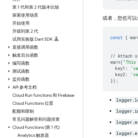
第 1 代和第 2 代版本比较
探索使用场景
或者，您也可以
开始使用
升级到第 2 代
const
{
war
试用实验版 Dart SDK
直接调用函数
触发后台函数
//
Attach
s
warn
(
"This 
编写函数
key1
:
'va
测试函数
key2
:
'va
监控函数
});
API 参考文档
Cloud Run functions 和 Firebase
logger.l
Cloud Functions 位置
logger.i
配额和限制
常见问题解答和问题排查
logger.w
Cloud Functions (第 1 代)
logger.e
Analytics 触发器