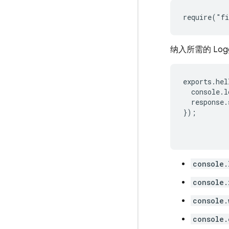
纳入所需的 Lo
exports
.
hel
console
.
l
response
.
});
console.
console.
console.
console.