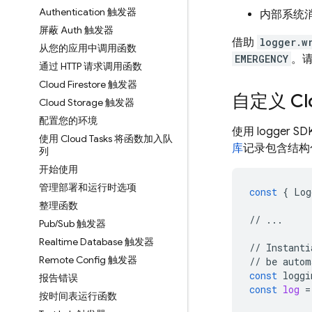
Authentication 触发器
内部系统
屏蔽 Auth 触发器
借助
logger.w
从您的应用中调用函数
EMERGENCY
。
通过 HTTP 请求调用函数
Cloud Firestore 触发器
自定义
Cl
Cloud Storage 触发器
配置您的环境
使用 logger SD
使用 Cloud Tasks 将函数加入队
库
记录包含结构
列
开始使用
管理部署和运行时选项
const
{
Log
整理函数
//
...
Pub
/
Sub 触发器
Realtime Database 触发器
//
Instanti
Remote Config 触发器
//
be
autom
const
loggi
报告错误
const
log
=
按时间表运行函数