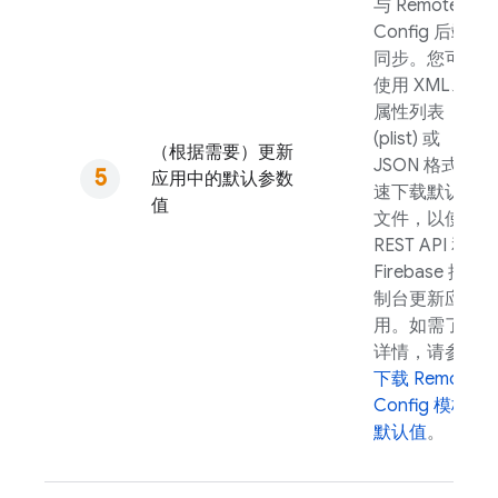
与
Remote
Config
后端
同步。您可以
使用 XML、
属性列表
(plist) 或
（根据需要）更新
JSON 格式快
应用中的默认参数
速下载默认值
值
文件，以使用
REST API 和
Firebase
控
制台更新应
用。如需了解
详情，请参阅
下载
Remote
Config
模板
默认值
。