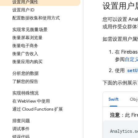
设置用户属性
设置用户
设置用户 ID
配置数据收集和使用方式
您可以设置
Anal
或用作受众群体
实现常见衡量场景
衡量屏幕浏览量
如需设置用户属
衡量电子商务
在
Fireba
衡量广告收入
参阅
自定
衡量应用内购买
使用
setU
分析您的数据
了解您的报告
下面的示例展示
实现特殊情况
Swift
Obj
在 Web
View 中使用
通过 Cloud Functions 扩展
注意
：此 Fi
排查问题
调试事件
Analytics
.
s
错误代码