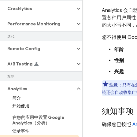
Crashlytics
Analytics
会自
置各种用户属性
Performance Monitoring
的大小写不同，A
迭代
您不得使用 Go
Remote Config
年龄
性别
A
/
B Testing
兴趣
互动
注意
：
只有在
Analytics
统还会自动收集广告标
简介
开始使用
须知事项
在您的应用中设置 Google
Analytics（分析）
确保您已按照
An
记录事件