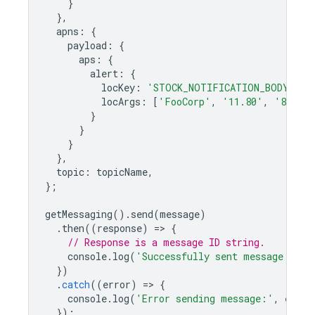
}
},
apns
:
{
payload
:
{
aps
:
{
alert
:
{
locKey
:
'STOCK_NOTIFICATION_BODY'
,
locArgs
:
[
'FooCorp'
,
'11.80'
,
'835.67
}
}
}
},
topic
:
topicName
,
};
getMessaging
().
send
(
message
)
.
then
((
response
)
=
>
{
// Response is a message ID string.
console
.
log
(
'Successfully sent message:'
,
r
})
.
catch
((
error
)
=
>
{
console
.
log
(
'Error sending message:'
,
error
});