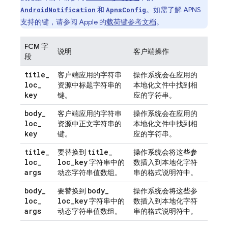
和
。如需了解 APNS
AndroidNotification
ApnsConfig
支持的键，请参阅 Apple 的
载荷键参考文档
。
FCM 字
说明
客户端操作
段
title
_
客户端应用的字符串
操作系统会在应用的
loc
_
资源中标题字符串的
本地化文件中找到相
key
键。
应的字符串。
body
_
客户端应用的字符串
操作系统会在应用的
loc
_
资源中正文字符串的
本地化文件中找到相
key
键。
应的字符串。
title
_
title
_
要替换到
操作系统会将这些参
loc
_
loc
_
key
字符串中的
数插入到本地化字符
args
动态字符串值数组。
串的格式说明符中。
body
_
body
_
要替换到
操作系统会将这些参
loc
_
loc
_
key
字符串中的
数插入到本地化字符
args
动态字符串值数组。
串的格式说明符中。