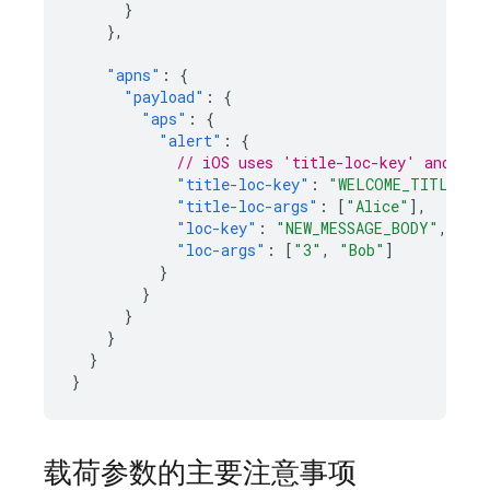
}
},
"apns"
:
{
"payload"
:
{
"aps"
:
{
"alert"
:
{
// iOS uses 'title-loc-key' and 'lo
"title-loc-key"
:
"WELCOME_TITLE"
,
"title-loc-args"
:
[
"Alice"
],
"loc-key"
:
"NEW_MESSAGE_BODY"
,
"loc-args"
:
[
"3"
,
"Bob"
]
}
}
}
}
}
}
载荷参数的主要注意事项