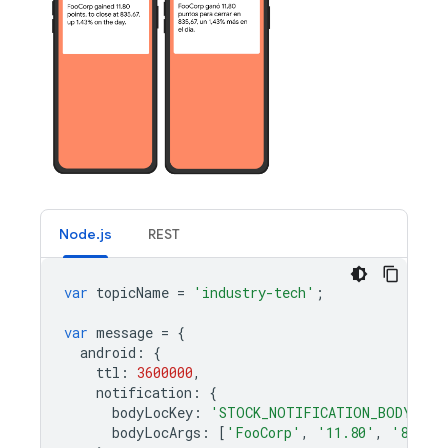
Node.js
REST
var
topicName
=
'industry-tech'
;
var
message
=
{
android
:
{
ttl
:
3600000
,
notification
:
{
bodyLocKey
:
'STOCK_NOTIFICATION_BODY'
,
bodyLocArgs
:
[
'FooCorp'
,
'11.80'
,
'835.6