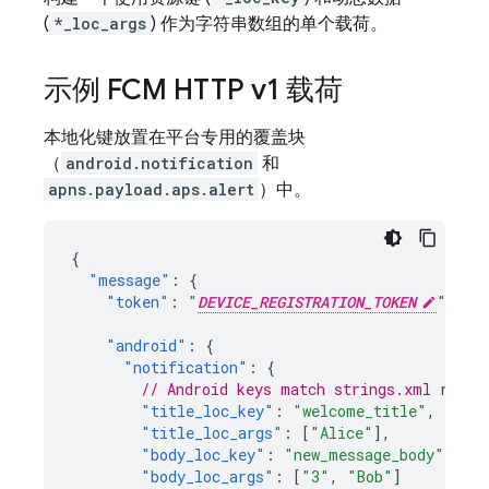
(
*_loc_args
) 作为字符串数组的单个载荷。
示例
FCM
HTTP v1 载荷
本地化键放置在平台专用的覆盖块
（
android.notification
和
apns.payload.aps.alert
）中。
{
"message"
:
{
"token"
:
"
DEVICE_REGISTRATION_TOKEN
"
,
"android"
:
{
"notification"
:
{
// Android keys match strings.xml resou
"title_loc_key"
:
"welcome_title"
,
"title_loc_args"
:
[
"Alice"
],
"body_loc_key"
:
"new_message_body"
,
"body_loc_args"
:
[
"3"
,
"Bob"
]