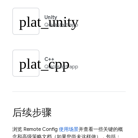
plat_unity
Unity
Quickstart app
plat_cpp
C++
Quickstart app
后续步骤
浏览
Remote Config
使用场景
并查看一些关键的概
念和高级策略文档（如果您尚未这样做），包括：