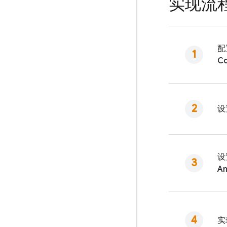
实现流
配
Co
设
设
An
实