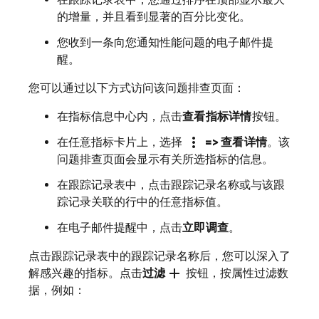
在跟踪记录表中，您通过排序在顶部显示最大
的增量，并且看到显著的百分比变化。
您收到一条向您通知性能问题的电子邮件提
醒。
您可以通过以下方式访问该问题排查页面：
在指标信息中心内，点击
查看指标详情
按钮。
more_vert
在任意指标卡片上，选择
=> 查看详情
。该
问题排查页面会显示有关所选指标的信息。
在跟踪记录表中，点击跟踪记录名称或与该跟
踪记录关联的行中的任意指标值。
在电子邮件提醒中，点击
立即调查
。
点击跟踪记录表中的跟踪记录名称后，您可以深入了
add
解感兴趣的指标。点击
过滤
按钮，按属性过滤数
据，例如：