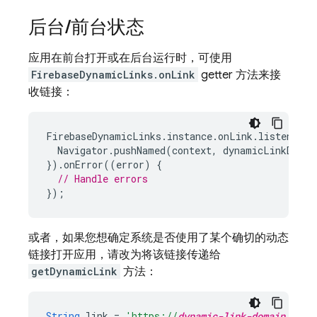
后台
/
前台状态
应用在前台打开或在后台运行时，可使用
FirebaseDynamicLinks.onLink
getter 方法来接
收链接：
FirebaseDynamicLinks
.
instance
.
onLink
.
listen
((
dy
Navigator
.
pushNamed
(
context
,
dynamicLinkData
.
}).
onError
((
error
)
{
// Handle errors
});
或者，如果您想确定系统是否使用了某个确切的动态
链接打开应用，请改为将该链接传递给
getDynamicLink
方法：
String
link
=
'https://
dynamic-link-domain
/ke