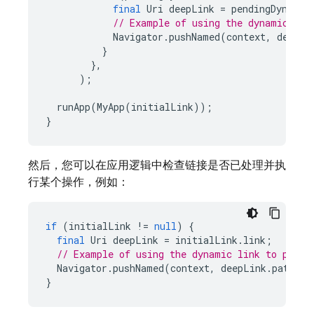
final
Uri
deepLink
=
pendingDynamic
// Example of using the dynamic lin
Navigator
.
pushNamed
(
context
,
deepLi
}
},
);
runApp
(
MyApp
(
initialLink
));
}
然后，您可以在应用逻辑中检查链接是否已处理并执
行某个操作，例如：
if
(
initialLink
!=
null
)
{
final
Uri
deepLink
=
initialLink
.
link
;
// Example of using the dynamic link to push 
Navigator
.
pushNamed
(
context
,
deepLink
.
path
);
}