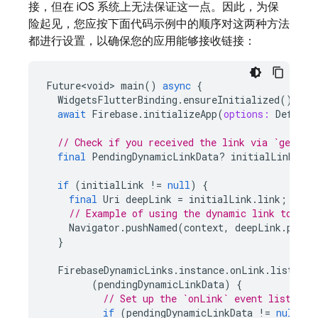
接，但在 iOS 系统上无法保证这一点。因此，为保
险起见，您应按下面代码示例中的顺序对这两种方法
都进行设置，以确保您的应用能够接收链接：
Future<void>
main
()
async
{
WidgetsFlutterBinding
.
ensureInitialized
();
await
Firebase
.
initializeApp
(
options:
Default
// Check if you received the link via `getIni
final
PendingDynamicLinkData
?
initialLink
=
a
if
(
initialLink
!=
null
)
{
final
Uri
deepLink
=
initialLink
.
link
;
// Example of using the dynamic link to pus
Navigator
.
pushNamed
(
context
,
deepLink
.
path
)
}
FirebaseDynamicLinks
.
instance
.
onLink
.
listen
(
(
pendingDynamicLinkData
)
{
// Set up the `onLink` event listener
if
(
pendingDynamicLinkData
!=
null
)
{