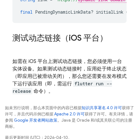
final
PendingDynamicLinkData
?
initialLink
=
awa
测试动态链接（i
OS 平台）
如需在 iOS 平台上测试动态链接，您必须使用一台
实体设备。如果测试动态链接时，应用处于终止状态
（即应用已被滑动关闭），那么您还需要在发布模式
下运行该应用（即，需运行
flutter run --
release
命令）。
如未另行说明，那么本页面中的内容已根据
知识共享署名 4.0 许可
获得了
许可，并且代码示例已根据
Apache 2.0 许可
获得了许可。有关详情，请
参阅
Google 开发者网站政策
。Java 是 Oracle 和/或其关联公司的注册
商标。
最后更新时间 (UTC)：2026-04-10。