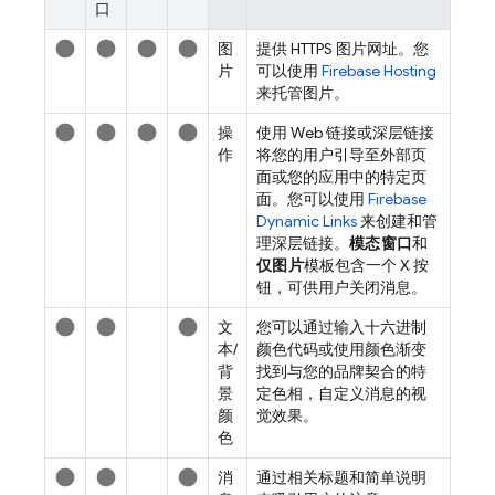
口
lens
lens
lens
lens
图
提供 HTTPS 图片网址。您
片
可以使用
Firebase Hosting
来托管图片。
lens
lens
lens
lens
操
使用 Web 链接或深层链接
作
将您的用户引导至外部页
面或您的应用中的特定页
面。您可以使用
Firebase
Dynamic Links
来创建和管
理深层链接。
模态窗口
和
仅图片
模板包含一个 X 按
钮，可供用户关闭消息。
lens
lens
lens
文
您可以通过输入十六进制
本/
颜色代码或使用颜色渐变
背
找到与您的品牌契合的特
景
定色相，自定义消息的视
颜
觉效果。
色
lens
lens
lens
消
通过相关标题和简单说明