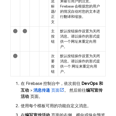
息
来吸引用户的注意。
标
Firebase 会根据您的用户
题/
的情况自动对您的文本进
正
行翻译和缩放。
文
lens
lens
主
默认按钮操作设置为关闭
按
消息。请以操作的形式提
钮
供一个网址来重定向用
户。
lens
次
默认按钮操作设置为关闭
要
消息。请以操作的形式提
按
供一个 网址来重定向用
钮
户。
在
Firebase
控制台中，依次前往
DevOps 和
互动
>
消息传递
页面
。 然后前往
编写宣传
活动
页面。
使用每个模板可用的功能自定义消息。
在
编写宣传活动
页面的右侧，横向或纵向预览