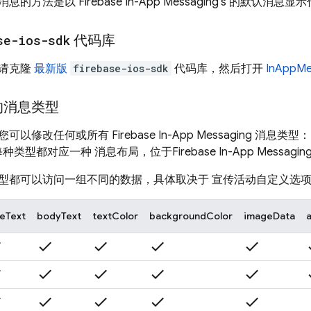
消息的方法是以
Firebase In-App Messaging
's 的默认消息显
se-ios-sdk
代码库
请克隆
最新版
firebase-ios-sdk
代码库，然后打开
InAppM
的消息类型
您可以修改任何或所有
Firebase In-App Messaging
消息类型
每种类型都对应一种 消息布局，位于
Firebase In-App Messagin
型都可以访问一组不同的数据，具体取决于 宣传活动自定义选
leText
bodyText
textColor
backgroundColor
imageData
k
check
check
check
check
c
k
check
check
check
check
c
k
check
check
check
check