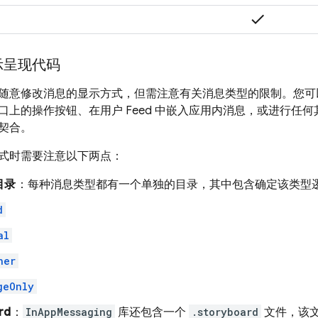
check
示呈现代码
随意修改消息的显示方式，但需注意有关消息类型的限制。您可
口上的操作按钮、在用户 Feed 中嵌入应用内消息，或进行任
契合。
式时需要注意以下两点：
目录
：每种消息类型都有一个单独的目录，其中包含确定该类型
d
al
ner
geOnly
rd
：
InAppMessaging
库还包含一个
.storyboard
文件，该