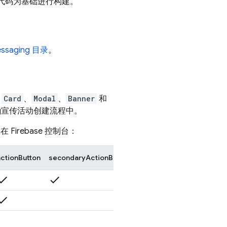
示代码为基础进行构建。
essaging 目录
。
：
Card
、
Modal
、
Banner
和
g
宣传活动创建流程中。
项在
Firebase
控制台：
actionButton
secondaryActionButton
heck
check
heck