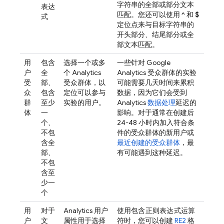
字符串的全部或部分文本
表达
匹配。您还可以使用
^
和
$
式
定位点来与目标字符串的
开头部分、结尾部分或全
部文本匹配。
用
包含
选择一个或多
一些针对
Google
户
全
个
Analytics
Analytics
受众群体的实验
受
部、
受众群体，以
可能需要几天时间来累积
众
包含
定位可以参与
数据，因为它们会受到
群
至少
实验的用户。
Analytics
数据处理
延迟的
体
一
影响。对于通常在创建后
个、
24-48 小时内加入符合条
不包
件的受众群体的新用户或
含全
最近创建的受众群体
，最
部、
有可能遇到这种延迟。
不包
含至
少一
个
用
对于
Analytics
用户
使用
包含正则表达式
运算
户
文
属性用于选择
符时，您可以创建
RE2
格