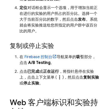
定位
对话框会显示一个选项，用于增加当前正
在进行的实验的用户所占的百分比。选择一个
大于当前百分比的数字，然后点击
发布
。系统
就会将实验推送给您所指定的用户群中该百分
比的用户。
复制或停止实验
在
Firebase
控制台
导航菜单的
吸引
部分，
点击
A/B Testing
。
点击
已完成
或
正在运行
，将指针悬停在实验
more_vert
上，点击上下文菜单 (
)，然后点击
复制实验
或
停止实验
。
Web 客户端标识和实验持