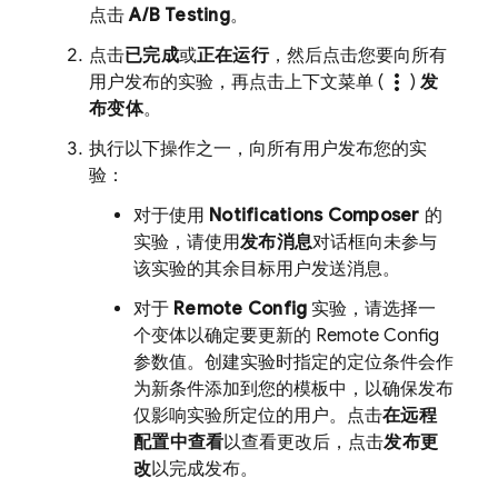
点击
A/B Testing
。
点击
已完成
或
正在运行
，然后点击您要向所有
more_vert
用户发布的实验，再点击上下文菜单 (
)
发
布变体
。
执行以下操作之一，向所有用户发布您的实
验：
对于使用
Notifications Composer
的
实验，请使用
发布消息
对话框向未参与
该实验的其余目标用户发送消息。
对于
Remote Config
实验，请选择一
个变体以确定要更新的
Remote Config
参数值。创建实验时指定的定位条件会作
为新条件添加到您的模板中，以确保发布
仅影响实验所定位的用户。点击
在远程
配置中查看
以查看更改后，点击
发布更
改
以完成发布。