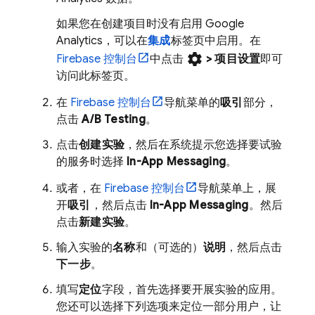
如果您在创建项目时没有启用
Google
Analytics
，可以在
集成
标签页中启用。在
settings
Firebase
控制台
中点击
>
项目设置
即可
访问此标签页。
在
Firebase
控制台
导航菜单的
吸引
部分，
点击
A/B Testing
。
点击
创建实验
，然后在系统提示您选择要试验
的服务时选择
In-App Messaging
。
或者，在
Firebase
控制台
导航菜单上，展
开
吸引
，然后点击
In-App Messaging
。然后
点击
新建实验
。
输入实验的
名称
和（可选的）
说明
，然后点击
下一步
。
填写
定位
字段，首先选择要开展实验的应用。
您还可以选择下列选项来定位一部分用户，让