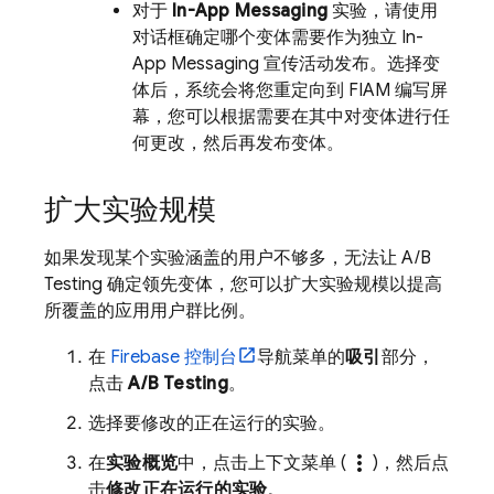
对于
In-App Messaging
实验，请使用
对话框确定哪个变体需要作为独立
In-
App Messaging
宣传活动发布。选择变
体后，系统会将您重定向到 FIAM 编写屏
幕，您可以根据需要在其中对变体进行任
何更改，然后再发布变体。
扩大实验规模
如果发现某个实验涵盖的用户不够多，无法让
A/B
Testing
确定领先变体，您可以扩大实验规模以提高
所覆盖的应用用户群比例。
在
Firebase
控制台
导航菜单的
吸引
部分，
点击
A/B Testing
。
选择要修改的正在运行的实验。
more_vert
在
实验概览
中，点击上下文菜单 (
)，然后点
击
修改正在运行的实验
。