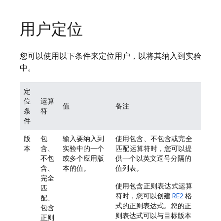
用户定位
您可以使用以下条件来定位用户，以将其纳入到实验
中。
定
位
运算
值
备注
条
符
件
版
包
输入要纳入到
使用
包含
、
不包含
或
完全
本
含、
实验中的一个
匹配
运算符时，您可以提
不包
或多个应用版
供一个以英文逗号分隔的
含、
本的值。
值列表。
完全
使用
包含正则表达式
运算
匹
符时，您可以创建
RE2
格
配、
式的正则表达式。您的正
包含
则表达式可以与目标版本
正则