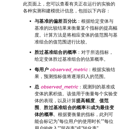
此页面上，您可以查看有关正在运行的实验的
各种实测和建模统计信息，包括以下内容：
与基准的偏差百分比
：根据给定变体与
基准的比较结果来衡量某个指标的提高幅
度。计算方法是将相应变体的值范围与基
准组合的值范围进行比较。
胜过基准组合的概率
：对于所选指标，
给定变体胜过基准组合的估算概率。
每用户
observed_metric
：根据实验结
果，预测指标值将逐渐归入的范围。
总
observed_metric
：观测到的基准或
变体的累积值。该值用于衡量每个实验变
体的表现，以及计算
提高幅度
、
值范
围
、
胜过基准组合的概率
和
成为最佳变
体的概率
。根据要衡量的指标，此列可
能会标记为“每位用户的使用时长”“每位
用户的收入”“留存率”或“转化率”。