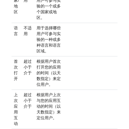
家/
用
用户可参与实
地
验的一个或多
区
个国家或地
区。
语
不适
用于选择哪些
言
用
用户可参与实
验的一种或多
种语言和语言
区域。
首
超过
根据用户首次
次
小于
打开您的应用
打
介于
的时间（以天
开
数指定）来定
位用户。
上
超过
根据用户上次
次
小于
与您的应用互
应
介于
动的时间（以
用
天数指定）来
互
定位用户。
动