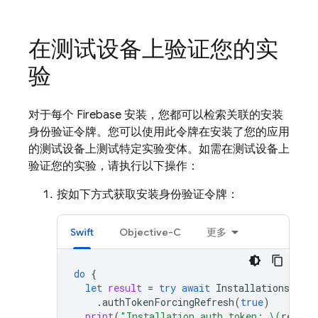
在测试设备上验证您的实
验
对于每个 Firebase 安装，您都可以检索关联的安装
身份验证令牌。您可以使用此令牌在安装了您的应用
的测试设备上测试特定实验变体。如需在测试设备上
验证您的实验，请执行以下操作：
按如下方式获取安装身份验证令牌：
Swift
Objective-C
更多
do
{
let
result
=
try
await
Installations
.
inst
.
authTokenForcingRefresh
(
true
)
print
(
"Installation auth token: 
\(
result