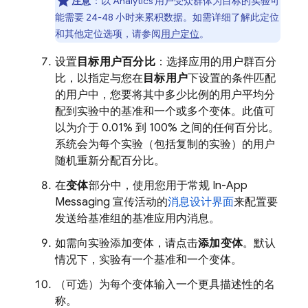
注意
：以
Analytics
用户受众群体为目标的实验可
能需要 24-48 小时来累积数据。如需详细了解此定位
和其他定位选项，请参阅
用户定位
。
设置
目标用户百分比
：选择应用的用户群百分
比，以指定与您在
目标用户
下设置的条件匹配
的用户中，您要将其中多少比例的用户平均分
配到实验中的基准和一个或多个变体。此值可
以为介于 0.01% 到 100% 之间的任何百分比。
系统会为每个实验（包括复制的实验）的用户
随机重新分配百分比。
在
变体
部分中，使用您用于常规 In-App
Messaging 宣传活动的
消息设计界面
来配置要
发送给基准组的基准应用内消息。
如需向实验添加变体，请点击
添加变体
。默认
情况下，实验有一个基准和一个变体。
（可选）为每个变体输入一个更具描述性的名
称。