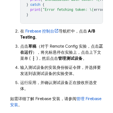
}
catch
{
print
(
"Error fetching token: 
\(
error
)
"
)
}
在
Firebase
控制台
导航栏中，点击
A/B
Testing
。
点击
草稿
（对于 Remote Config 实验，点击
正
在运行
），将光标悬停在实验上，点击上下文
more_vert
菜单 (
)，然后点击
管理测试设备
。
输入测试设备的安装身份验证令牌，并选择要
发送到该测试设备的实验变体。
运行应用，并确认测试设备正在接收所选变
体。
如需详细了解
Firebase
安装，请参阅
管理 Firebase
安装
。