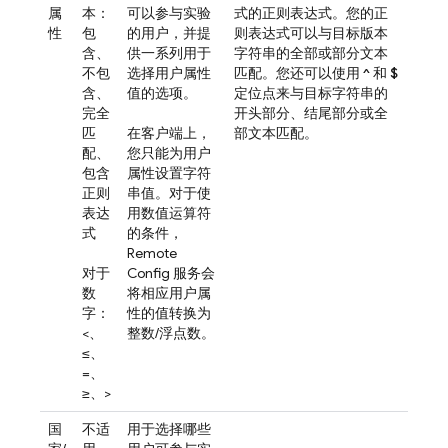
属
本：
可以参与实验
式的正则表达式。您的正
性
包
的用户，并提
则表达式可以与目标版本
含、
供一系列用于
字符串的全部或部分文本
不包
选择用户属性
匹配。您还可以使用
^
和
$
含、
值的选项。
定位点来与目标字符串的
完全
开头部分、结尾部分或全
匹
在客户端上，
部文本匹配。
配、
您只能为用户
包含
属性设置字符
正则
串值。对于使
表达
用数值运算符
式
的条件，
Remote
对于
Config
服务会
数
将相应用户属
字：
性的值转换为
<、
整数/浮点数。
≤、
=、
≥、>
国
不适
用于选择哪些