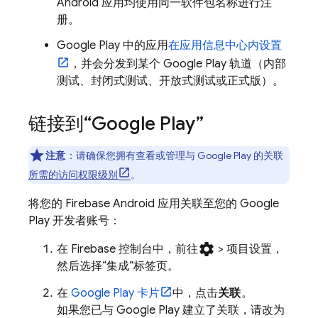
Android 应用均使用同一软件包名称进行注
册。
Google Play
中的应用
在应用信息中心内设置
，并会分发到某个
Google Play
轨道（内部
测试、封闭式测试、开放式测试或正式版）。
链接到“
Google Play
”
注意
：请确保您拥有查看或管理与
Google Play
的关联
所需的访问权限级别
。
将您的 Firebase Android 应用关联至您的
Google
Play
开发者账号：
settings
在
Firebase
控制台中，前往
> 项目设置
，
然后选择“集成”
标签页。
在
Google Play
卡片
中，点击
关联
。
如果您已与
Google Play
建立了关联，请改为