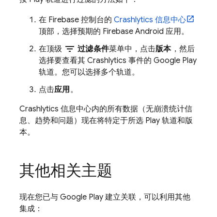
在
Firebase
控制台的
Crashlytics
信息中心
顶部，选择预期的 Firebase Android 应用。
filter_list
在顶级
过滤条件
菜单中，点击
版本
，然后
选择要查看其
Crashlytics
事件的
Google Play
轨道。您可以选择多个轨道。
点击
应用
。
Crashlytics
信息中心内的所有数据（无崩溃统计信
息、趋势和问题）现在将特定于所选
Play
轨道和版
本。
其他相关主题
现在您已与
Google Play
建立关联，可以利用其他
集成：