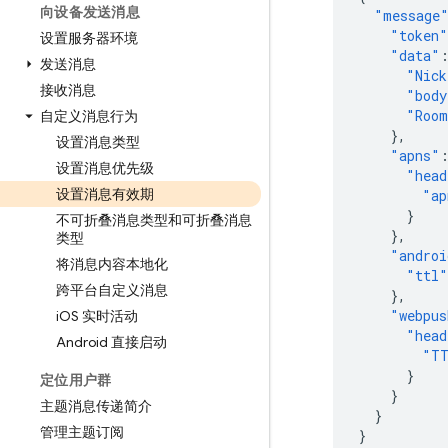
向设备发送消息
"message
"token"
设置服务器环境
"data"
发送消息
"Nick
接收消息
"body
"Roo
自定义消息行为
},
设置消息类型
"apns"
设置消息优先级
"head
设置消息有效期
"ap
}
不可折叠消息类型和可折叠消息
},
类型
"androi
将消息内容本地化
"ttl"
跨平台自定义消息
},
"webpus
i
OS 实时活动
"head
Android 直接启动
"T
}
定位用户群
}
主题消息传递简介
}
管理主题订阅
}