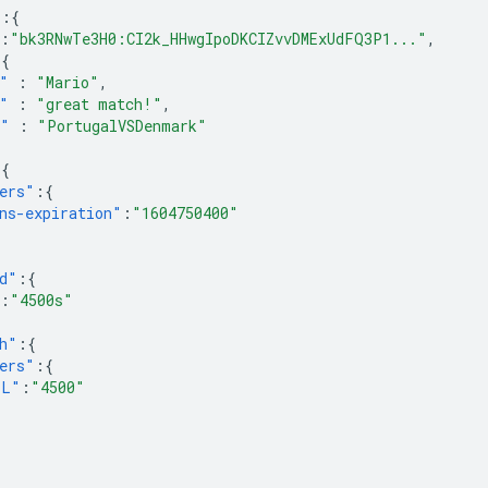
"
:{
:
"bk3RNwTe3H0:CI2k_HHwgIpoDKCIZvvDMExUdFQ3P1..."
,
:{
"
:
"Mario"
,
"
:
"great match!"
,
m"
:
"PortugalVSDenmark"
:{
ers"
:{
ns-expiration"
:
"1604750400"
d"
:{
:
"4500s"
h"
:{
ers"
:{
TL"
:
"4500"