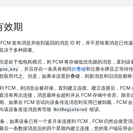
有效期
向
FCM
发布消息并收到返回的消息 ID 时，并不意味着消息已传
取决于多种因素。
但是处于低电耗模式，则
FCM
将存储低优先级的消息，直到设
apse_key
，并且存在一条具有相同
折叠键
和注册令牌且正等待
息取而代之。但是，如果未设置折叠键，则新消息和旧消息都将
接到
FCM
，则消息会被存储，直到建立连接。建立连接后，
FCM
直没有再次连接，消息最终会超时并从
FCM
存储中舍弃。除非
期。如果在
FCM
尝试向设备传送消息时应用已被卸载，
FCM
会
向该设备发送消息将导致
NotRegistered
错误。
id 设备，如果设备已有一个多月未连接到
FCM
，
FCM
仍然会接受消
最后一条数据消息后的四个星期内建立连接，您的客户端应用