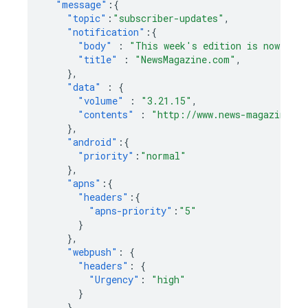
"message"
:{
"topic"
:
"subscriber-updates"
,
"notification"
:{
"body"
:
"This week's edition is now avai
"title"
:
"NewsMagazine.com"
,
},
"data"
:
{
"volume"
:
"3.21.15"
,
"contents"
:
"http://www.news-magazine.co
},
"android"
:{
"priority"
:
"normal"
},
"apns"
:{
"headers"
:{
"apns-priority"
:
"5"
}
},
"webpush"
:
{
"headers"
:
{
"Urgency"
:
"high"
}
}