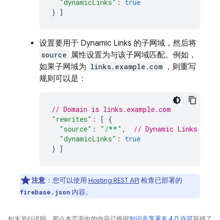
"dynamicLinks"
:
true
}
]
设置要用于
Dynamic Links
的子网域，然后将
source
属性设置为与该子网域匹配。例如，
如果子网域为
links.example.com
，则重写
规则可以是：
// Domain is links.example.com
"rewrites"
:
[
{
"source"
:
"/**"
,
// 
Dynamic Links
 star
"dynamicLinks"
:
true
}
]
注意
：您可以使用
Hosting
REST API
检查已部署的
内容。
firebase.json
如未另行说明，那么本页面中的内容已根据
知识共享署名 4.0 许可
获得了