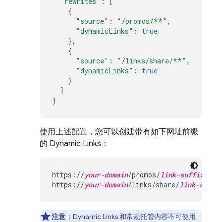
"rewrites"
:
[
{
"source"
:
"/promos/**"
,
"dynamicLinks"
:
true
},
{
"source"
:
"/links/share/**"
,
"dynamicLinks"
:
true
}
]
}
使用上述配置，您可以创建带有如下网址前缀
的
Dynamic Links
：
https://
your-domain
/promos/
link-suffix
https://
your-domain
/links/share/
link-suffi
注意
：
Dynamic Links
和常规托管内容不可使用